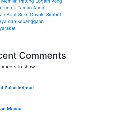
s Memilih Patung Logam yang
at untuk Taman Anda
ah Adat Suku Dayak: Simbol
aya dan Kebanggaan
yarakat
cent Comments
mments to show.
t Pulsa Indosat
ran Macau