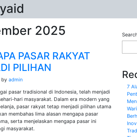
yaid
mber 2025
Searc
APA PASAR RAKYAT
DI PILIHAN
Re
by
admin
7 A
ai pasar tradisional di Indonesia, telah menjadi
Pent
 sehari-hari masyarakat. Dalam era modern yang
Men
belanja, pasar rakyat tetap menjadi pilihan utama
War
 akan membahas lima alasan mengapa pasar
Ber
tama, serta menjelaskan mengapa pasar ini
Inov
bagi masyarakat.
Trad