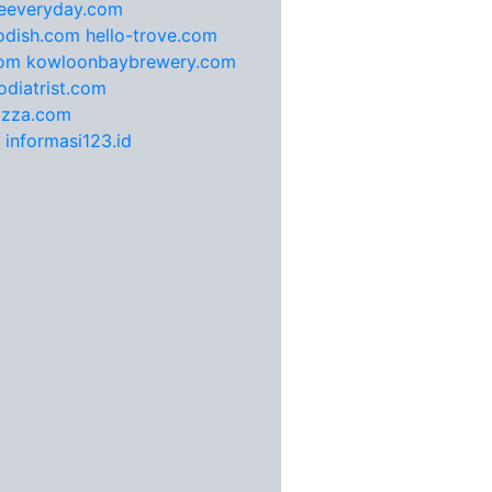
feeveryday.com
odish.com
hello-trove.com
com
kowloonbaybrewery.com
diatrist.com
pizza.com
informasi123.id