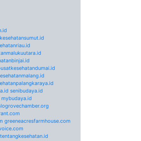
.id
kesehatansumut.id
ehatanriau.id
anmalukuutara.id
atanbinjai.id
pusatkesehatandumai.id
esehatanmalang.id
ehatanpalangkaraya.id
a.id
senibudaya.id
mybudaya.id
alogrovechamber.org
rant.com
m
greeneacresfarmhouse.com
voice.com
otentangkesehatan.id