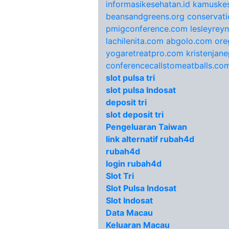
informasikesehatan.id
kamuskes
beansandgreens.org
conservati
pmigconference.com
lesleyrey
lachilenita.com
abgolo.com
ore
yogaretreatpro.com
kristenjan
conferencecallstomeatballs.co
slot pulsa tri
slot pulsa Indosat
deposit tri
slot deposit tri
Pengeluaran Taiwan
link alternatif rubah4d
rubah4d
login rubah4d
Slot Tri
Slot Pulsa Indosat
Slot Indosat
Data Macau
Keluaran Macau