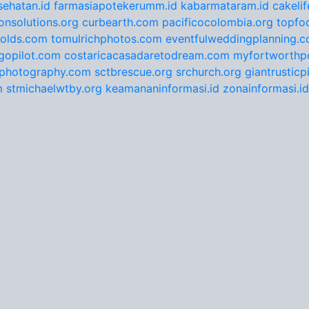
ehatan.id
farmasiapotekerumm.id
kabarmataram.id
cakeli
onsolutions.org
curbearth.com
pacificocolombia.org
topfo
nolds.com
tomulrichphotos.com
eventfulweddingplanning.
gopilot.com
costaricacasadaretodream.com
myfortworthpo
ephotography.com
sctbrescue.org
srchurch.org
giantrustic
m
stmichaelwtby.org
keamananinformasi.id
zonainformasi.id