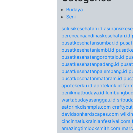
Budaya
Seni
solusikesehatan.id
asuransikese
perencanaandinaskesehatan.id
pusatkesehatansumbar.id
pusat
pusatkesehatanjambi.id
pusatke
pusatkesehatangorontalo.id
pu
pusatkesehatanpadang.id
pusat
pusatkesehatanpalembang.id
p
pusatkesehatanmataram.id
pus
apotekerku.id
apotekmk.id
farm
penikmatbudaya.id
lumbungbud
wartabudayasanggau.id
sribuda
eatdrinkdishmpls.com
craftycu
davidsonhardscapes.com
wilki
cincinnatiukrainianfestival.com
amazingtimlocksmith.com
marr