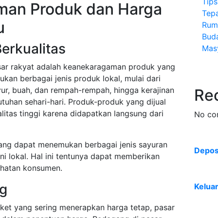
Tip
man Produk dan Harga
Tep
u
Rum
Bud
Berkualitas
Mas
asar rakyat adalah keanekaragaman produk yang
an berbagai jenis produk lokal, mulai dari
ur, buah, dan rempah-rempah, hingga kerajinan
Re
uhan sehari-hari. Produk-produk yang dijual
litas tinggi karena didapatkan langsung dari
No co
rang dapat menemukan berbagai jenis sayuran
Deposi
ni lokal. Hal ini tentunya dapat memberikan
ehatan konsumen.
ng
Kelua
et yang sering menerapkan harga tetap, pasar