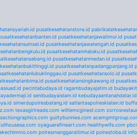
hatansyariah.id
pusatkesehatanstore.id
pabrikalatkesehatan
pusatkesehatanbanten.id
pusatkesehatanjawatimur.id
pusat
kesehatansumsel.id
pusatkesehatanjawatengah.id
pusatkes
sehatanbengkulu.id
pusatkesehatanmaluku.id
pusatkesehat
satkesehatansabang.id
pusatkesehatanmedan.id
pusatkeseh
kesehatanbukittinggi.id
pusatkesehatanpadangpanjang.id
usatkesehatanlubuklinggau.id
pusatkesehatansolo.id
pusatk
atkesehatanbima.id
pusatkesehatansingkawang.id
pusatkes
asiuad.id
pecintabudaya.id
ragambudayajatim.id
budayakit
ayadermaji.id
senibudayaislam.id
kebudayaantanahdatar.id
ya.id
simerdupolresbatang.id
satlantaspolresklaten.id
buff
tz.com
texasgirlreads.com
williemcginest.com
zorrosrestau
nsactiongraphics.com
guiltybunnies.com
acemgmtgroup.co
fullhousesa.com
oyaguerefineart.com
healthywife.com
pbc
akechimmo.com
polresmanggaraitimur.id
polrestoba.id
inf