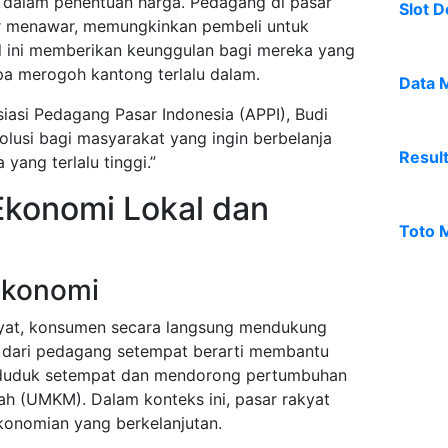
s dalam penentuan harga. Pedagang di pasar
Slot D
war menawar, memungkinkan pembeli untuk
l ini memberikan keunggulan bagi mereka yang
pa merogoh kantong terlalu dalam.
Data 
siasi Pedagang Pasar Indonesia (APPI), Budi
olusi bagi masyarakat yang ingin berbelanja
Resul
yang terlalu tinggi.”
konomi Lokal dan
Toto 
Ekonomi
kyat, konsumen secara langsung mendukung
 dari pedagang setempat berarti membantu
duduk setempat dan mendorong pertumbuhan
ah (UMKM). Dalam konteks ini, pasar rakyat
konomian yang berkelanjutan.