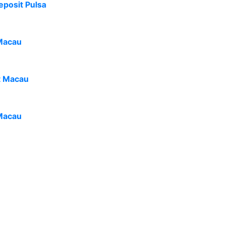
eposit Pulsa
Macau
t Macau
Macau