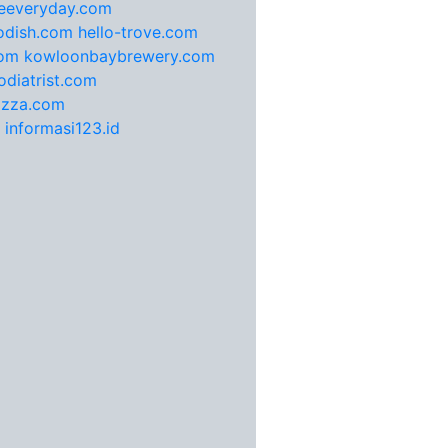
feeveryday.com
odish.com
hello-trove.com
com
kowloonbaybrewery.com
diatrist.com
pizza.com
informasi123.id