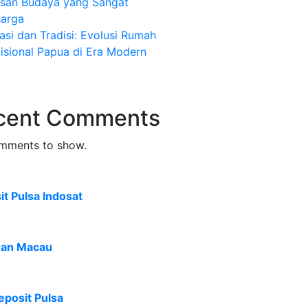
isan Budaya yang Sangat
harga
asi dan Tradisi: Evolusi Rumah
isional Papua di Era Modern
cent Comments
mments to show.
t Pulsa Indosat
ran Macau
eposit Pulsa