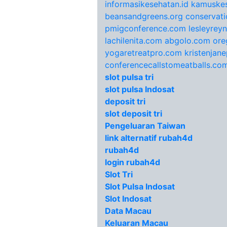
informasikesehatan.id
kamuskes
beansandgreens.org
conservati
pmigconference.com
lesleyrey
lachilenita.com
abgolo.com
ore
yogaretreatpro.com
kristenjan
conferencecallstomeatballs.co
slot pulsa tri
slot pulsa Indosat
deposit tri
slot deposit tri
Pengeluaran Taiwan
link alternatif rubah4d
rubah4d
login rubah4d
Slot Tri
Slot Pulsa Indosat
Slot Indosat
Data Macau
Keluaran Macau