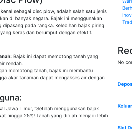
War
Ber
ikenal sebagai disc plow, adalah salah satu jenis
Inov
kan di banyak negara. Bajak ini menggunakan
Trad
 dipasang pada rangka. Kelebihan bajak piring
ang keras dan berumput dengan efektif.
Re
anah:
Bajak ini dapat memotong tanah yang
No co
air rendah.
an memotong tanah, bajak ini membantu
gga akar tanaman dapat mengakses air dengan
Deposi
guna:
Kelua
sal Jawa Timur, “Setelah menggunakan bajak
gkat hingga 25%! Tanah yang diolah menjadi lebih
Slot D