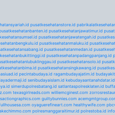
hatansyariah.id
pusatkesehatanstore.id
pabrikalatkesehatan
pusatkesehatanbanten.id
pusatkesehatanjawatimur.id
pusat
kesehatansumsel.id
pusatkesehatanjawatengah.id
pusatkes
sehatanbengkulu.id
pusatkesehatanmaluku.id
pusatkesehat
satkesehatansabang.id
pusatkesehatanmedan.id
pusatkeseh
kesehatanbukittinggi.id
pusatkesehatanpadangpanjang.id
usatkesehatanlubuklinggau.id
pusatkesehatansolo.id
pusatk
atkesehatanbima.id
pusatkesehatansingkawang.id
pusatkes
asiuad.id
pecintabudaya.id
ragambudayajatim.id
budayakit
ayadermaji.id
senibudayaislam.id
kebudayaantanahdatar.id
ya.id
simerdupolresbatang.id
satlantaspolresklaten.id
buff
tz.com
texasgirlreads.com
williemcginest.com
zorrosrestau
nsactiongraphics.com
guiltybunnies.com
acemgmtgroup.co
fullhousesa.com
oyaguerefineart.com
healthywife.com
pbc
akechimmo.com
polresmanggaraitimur.id
polrestoba.id
inf