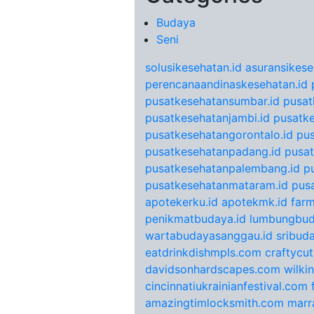
Budaya
Seni
solusikesehatan.id
asuransikese
perencanaandinaskesehatan.id
pusatkesehatansumbar.id
pusat
pusatkesehatanjambi.id
pusatke
pusatkesehatangorontalo.id
pu
pusatkesehatanpadang.id
pusat
pusatkesehatanpalembang.id
p
pusatkesehatanmataram.id
pus
apotekerku.id
apotekmk.id
farm
penikmatbudaya.id
lumbungbud
wartabudayasanggau.id
sribuda
eatdrinkdishmpls.com
craftycu
davidsonhardscapes.com
wilki
cincinnatiukrainianfestival.com
amazingtimlocksmith.com
marr