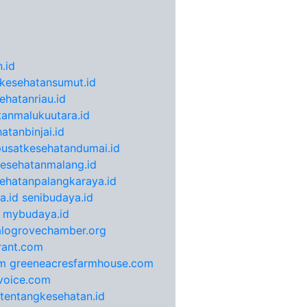
.id
kesehatansumut.id
ehatanriau.id
anmalukuutara.id
atanbinjai.id
pusatkesehatandumai.id
esehatanmalang.id
ehatanpalangkaraya.id
a.id
senibudaya.id
mybudaya.id
alogrovechamber.org
rant.com
m
greeneacresfarmhouse.com
voice.com
otentangkesehatan.id