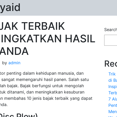
yaid
AJAK TERBAIK
Searc
INGKATKAN HASIL
 ANDA
Re
by
admin
ktor penting dalam kehidupan manusia, dan
Tri
t sangat memengaruhi hasil panen. Salah satu
di B
lah bajak. Bajak berfungsi untuk mengolah
Insp
tuk ditanami, dan meningkatkan kesuburan
Terb
akan membahas 10 jenis bajak terbaik yang dapat
7 A
nda.
Pent
Men
(Disc Plow)