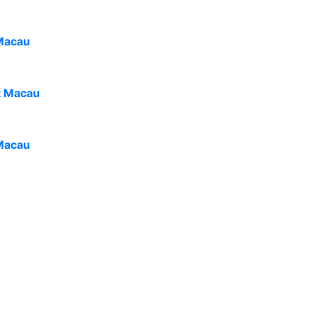
Macau
t Macau
Macau