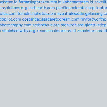
ehatan.id
farmasiapotekerumm.id
kabarmataram.id
cakeli
onsolutions.org
curbearth.com
pacificocolombia.org
topfo
nolds.com
tomulrichphotos.com
eventfulweddingplanning.
gopilot.com
costaricacasadaretodream.com
myfortworthpo
ephotography.com
sctbrescue.org
srchurch.org
giantrustic
m
stmichaelwtby.org
keamananinformasi.id
zonainformasi.id