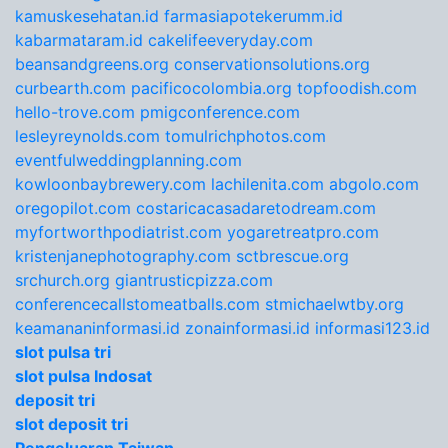
kamuskesehatan.id
farmasiapotekerumm.id
kabarmataram.id
cakelifeeveryday.com
beansandgreens.org
conservationsolutions.org
curbearth.com
pacificocolombia.org
topfoodish.com
hello-trove.com
pmigconference.com
lesleyreynolds.com
tomulrichphotos.com
eventfulweddingplanning.com
kowloonbaybrewery.com
lachilenita.com
abgolo.com
oregopilot.com
costaricacasadaretodream.com
myfortworthpodiatrist.com
yogaretreatpro.com
kristenjanephotography.com
sctbrescue.org
srchurch.org
giantrusticpizza.com
conferencecallstomeatballs.com
stmichaelwtby.org
keamananinformasi.id
zonainformasi.id
informasi123.id
slot pulsa tri
slot pulsa Indosat
deposit tri
slot deposit tri