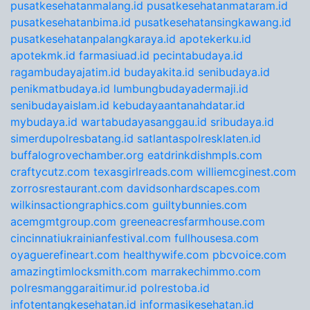
pusatkesehatanmalang.id
pusatkesehatanmataram.id
pusatkesehatanbima.id
pusatkesehatansingkawang.id
pusatkesehatanpalangkaraya.id
apotekerku.id
apotekmk.id
farmasiuad.id
pecintabudaya.id
ragambudayajatim.id
budayakita.id
senibudaya.id
penikmatbudaya.id
lumbungbudayadermaji.id
senibudayaislam.id
kebudayaantanahdatar.id
mybudaya.id
wartabudayasanggau.id
sribudaya.id
simerdupolresbatang.id
satlantaspolresklaten.id
buffalogrovechamber.org
eatdrinkdishmpls.com
craftycutz.com
texasgirlreads.com
williemcginest.com
zorrosrestaurant.com
davidsonhardscapes.com
wilkinsactiongraphics.com
guiltybunnies.com
acemgmtgroup.com
greeneacresfarmhouse.com
cincinnatiukrainianfestival.com
fullhousesa.com
oyaguerefineart.com
healthywife.com
pbcvoice.com
amazingtimlocksmith.com
marrakechimmo.com
polresmanggaraitimur.id
polrestoba.id
infotentangkesehatan.id
informasikesehatan.id