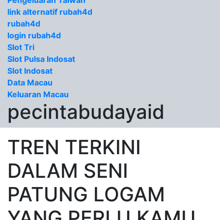
Pengeluaran Taiwan
link alternatif rubah4d
rubah4d
login rubah4d
Slot Tri
Slot Pulsa Indosat
Slot Indosat
Data Macau
Keluaran Macau
pecintabudayaid
TREN TERKINI
DALAM SENI
PATUNG LOGAM
YANG PERLU KAMU