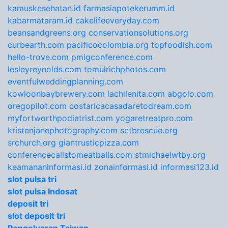
kamuskesehatan.id
farmasiapotekerumm.id
kabarmataram.id
cakelifeeveryday.com
beansandgreens.org
conservationsolutions.org
curbearth.com
pacificocolombia.org
topfoodish.com
hello-trove.com
pmigconference.com
lesleyreynolds.com
tomulrichphotos.com
eventfulweddingplanning.com
kowloonbaybrewery.com
lachilenita.com
abgolo.com
oregopilot.com
costaricacasadaretodream.com
myfortworthpodiatrist.com
yogaretreatpro.com
kristenjanephotography.com
sctbrescue.org
srchurch.org
giantrusticpizza.com
conferencecallstomeatballs.com
stmichaelwtby.org
keamananinformasi.id
zonainformasi.id
informasi123.id
slot pulsa tri
slot pulsa Indosat
deposit tri
slot deposit tri