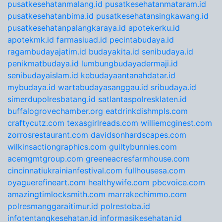
pusatkesehatanmalang.id
pusatkesehatanmataram.id
pusatkesehatanbima.id
pusatkesehatansingkawang.id
pusatkesehatanpalangkaraya.id
apotekerku.id
apotekmk.id
farmasiuad.id
pecintabudaya.id
ragambudayajatim.id
budayakita.id
senibudaya.id
penikmatbudaya.id
lumbungbudayadermaji.id
senibudayaislam.id
kebudayaantanahdatar.id
mybudaya.id
wartabudayasanggau.id
sribudaya.id
simerdupolresbatang.id
satlantaspolresklaten.id
buffalogrovechamber.org
eatdrinkdishmpls.com
craftycutz.com
texasgirlreads.com
williemcginest.com
zorrosrestaurant.com
davidsonhardscapes.com
wilkinsactiongraphics.com
guiltybunnies.com
acemgmtgroup.com
greeneacresfarmhouse.com
cincinnatiukrainianfestival.com
fullhousesa.com
oyaguerefineart.com
healthywife.com
pbcvoice.com
amazingtimlocksmith.com
marrakechimmo.com
polresmanggaraitimur.id
polrestoba.id
infotentangkesehatan.id
informasikesehatan.id