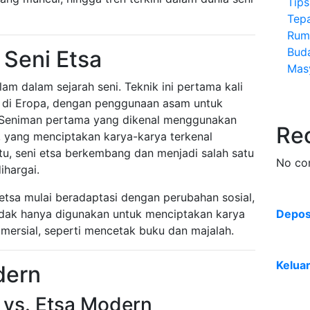
Tip
Tep
Rum
Bud
 Seni Etsa
Mas
lam dalam sejarah seni. Teknik ini pertama kali
 di Eropa, dengan penggunaan asam untuk
Seniman pertama yang dikenal menggunakan
Re
r, yang menciptakan karya-karya terkenal
tu, seni etsa berkembang dan menjadi salah satu
No co
ihargai.
 etsa mulai beradaptasi dengan perubahan sosial,
i tidak hanya digunakan untuk menciptakan karya
Deposi
komersial, seperti mencetak buku dan majalah.
Kelua
dern
l vs. Etsa Modern