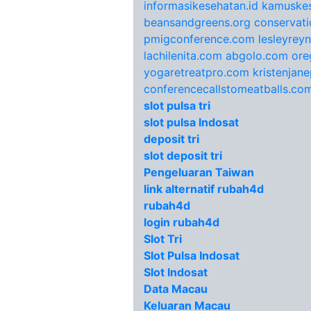
informasikesehatan.id
kamuskes
beansandgreens.org
conservati
pmigconference.com
lesleyrey
lachilenita.com
abgolo.com
ore
yogaretreatpro.com
kristenjan
conferencecallstomeatballs.co
slot pulsa tri
slot pulsa Indosat
deposit tri
slot deposit tri
Pengeluaran Taiwan
link alternatif rubah4d
rubah4d
login rubah4d
Slot Tri
Slot Pulsa Indosat
Slot Indosat
Data Macau
Keluaran Macau