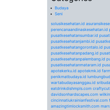
Budaya
Seni
solusikesehatan.id
asuransikese
perencanaandinaskesehatan.id
pusatkesehatansumbar.id
pusat
pusatkesehatanjambi.id
pusatke
pusatkesehatangorontalo.id
pu
pusatkesehatanpadang.id
pusat
pusatkesehatanpalembang.id
p
pusatkesehatanmataram.id
pus
apotekerku.id
apotekmk.id
farm
penikmatbudaya.id
lumbungbud
wartabudayasanggau.id
sribuda
eatdrinkdishmpls.com
craftycu
davidsonhardscapes.com
wilki
cincinnatiukrainianfestival.com
amazingtimlocksmith.com
marr