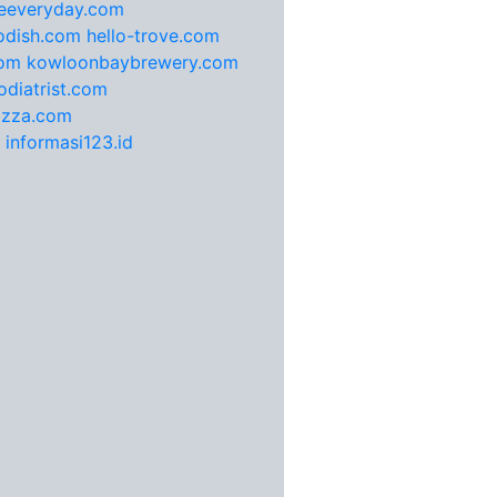
feeveryday.com
odish.com
hello-trove.com
com
kowloonbaybrewery.com
diatrist.com
pizza.com
informasi123.id