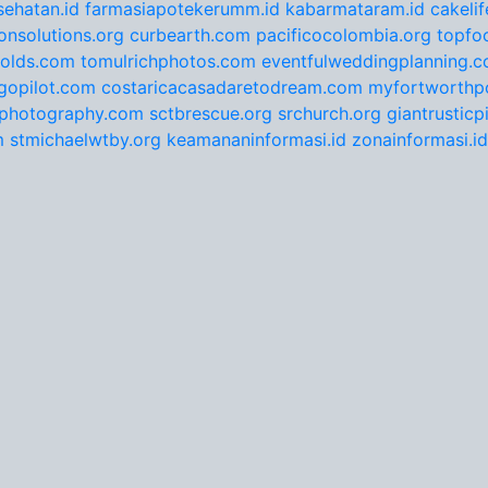
ehatan.id
farmasiapotekerumm.id
kabarmataram.id
cakeli
onsolutions.org
curbearth.com
pacificocolombia.org
topfo
nolds.com
tomulrichphotos.com
eventfulweddingplanning.
gopilot.com
costaricacasadaretodream.com
myfortworthpo
ephotography.com
sctbrescue.org
srchurch.org
giantrustic
m
stmichaelwtby.org
keamananinformasi.id
zonainformasi.id