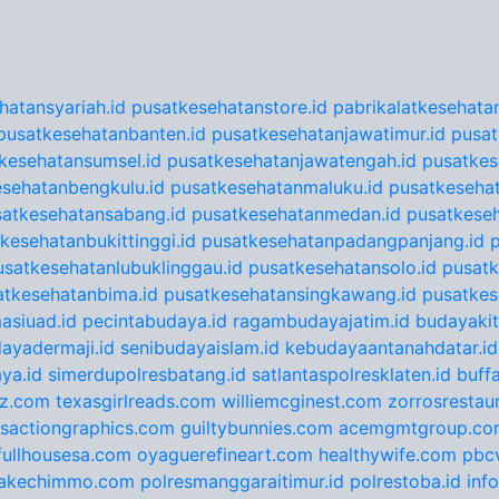
hatansyariah.id
pusatkesehatanstore.id
pabrikalatkesehatan
pusatkesehatanbanten.id
pusatkesehatanjawatimur.id
pusat
kesehatansumsel.id
pusatkesehatanjawatengah.id
pusatkes
sehatanbengkulu.id
pusatkesehatanmaluku.id
pusatkesehat
satkesehatansabang.id
pusatkesehatanmedan.id
pusatkeseh
kesehatanbukittinggi.id
pusatkesehatanpadangpanjang.id
usatkesehatanlubuklinggau.id
pusatkesehatansolo.id
pusatk
atkesehatanbima.id
pusatkesehatansingkawang.id
pusatkes
asiuad.id
pecintabudaya.id
ragambudayajatim.id
budayakit
ayadermaji.id
senibudayaislam.id
kebudayaantanahdatar.id
ya.id
simerdupolresbatang.id
satlantaspolresklaten.id
buff
tz.com
texasgirlreads.com
williemcginest.com
zorrosrestau
nsactiongraphics.com
guiltybunnies.com
acemgmtgroup.co
fullhousesa.com
oyaguerefineart.com
healthywife.com
pbc
akechimmo.com
polresmanggaraitimur.id
polrestoba.id
inf