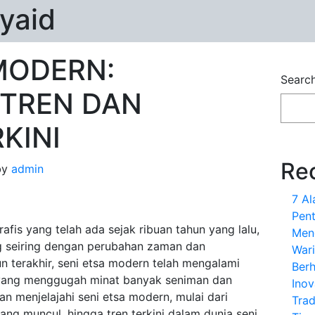
yaid
MODERN:
Searc
TREN DAN
KINI
Re
by
admin
7 A
Pent
afis yang telah ada sejak ribuan tahun yang lalu,
Men
ng seiring dengan perubahan zaman dan
War
n terakhir, seni etsa modern telah mengalami
Ber
 yang menggugah minat banyak seniman dan
Inov
kan menjelajahi seni etsa modern, mulai dari
Trad
yang muncul, hingga tren terkini dalam dunia seni