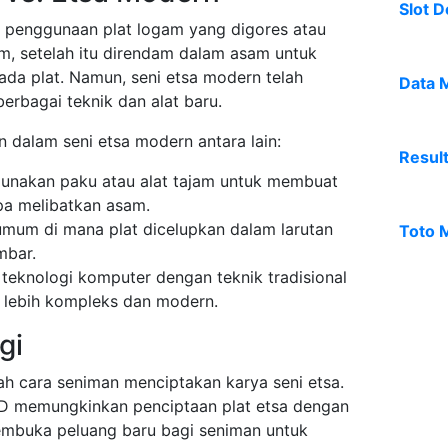
Slot D
an penggunaan plat logam yang digores atau
m, setelah itu direndam dalam asam untuk
da plat. Namun, seni etsa modern telah
Data 
erbagai teknik dan alat baru.
 dalam seni etsa modern antara lain:
Resul
ggunakan paku atau alat tajam untuk membuat
pa melibatkan asam.
 umum di mana plat dicelupkan dalam larutan
Toto 
mbar.
eknologi komputer dengan teknik tradisional
 lebih kompleks dan modern.
gi
ah cara seniman menciptakan karya seni etsa.
3D memungkinkan penciptaan plat etsa dengan
 membuka peluang baru bagi seniman untuk