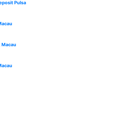
eposit Pulsa
Macau
t Macau
Macau