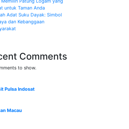
s Memilih Patung Logam yang
at untuk Taman Anda
ah Adat Suku Dayak: Simbol
aya dan Kebanggaan
yarakat
cent Comments
mments to show.
t Pulsa Indosat
ran Macau