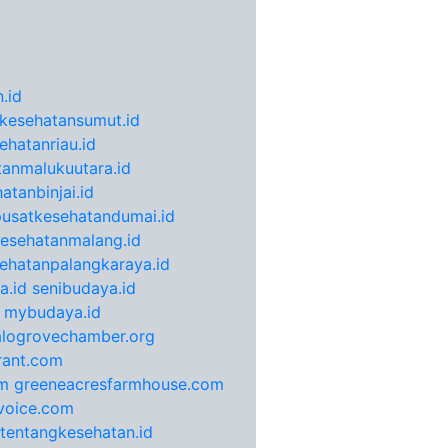
.id
kesehatansumut.id
ehatanriau.id
anmalukuutara.id
atanbinjai.id
pusatkesehatandumai.id
esehatanmalang.id
ehatanpalangkaraya.id
a.id
senibudaya.id
mybudaya.id
alogrovechamber.org
rant.com
m
greeneacresfarmhouse.com
voice.com
otentangkesehatan.id