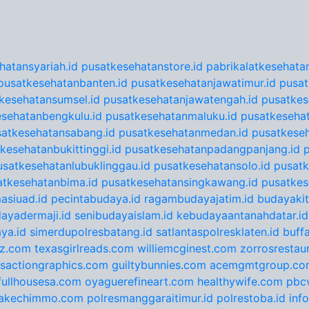
hatansyariah.id
pusatkesehatanstore.id
pabrikalatkesehatan
pusatkesehatanbanten.id
pusatkesehatanjawatimur.id
pusat
kesehatansumsel.id
pusatkesehatanjawatengah.id
pusatkes
sehatanbengkulu.id
pusatkesehatanmaluku.id
pusatkesehat
satkesehatansabang.id
pusatkesehatanmedan.id
pusatkeseh
kesehatanbukittinggi.id
pusatkesehatanpadangpanjang.id
usatkesehatanlubuklinggau.id
pusatkesehatansolo.id
pusatk
atkesehatanbima.id
pusatkesehatansingkawang.id
pusatkes
asiuad.id
pecintabudaya.id
ragambudayajatim.id
budayakit
ayadermaji.id
senibudayaislam.id
kebudayaantanahdatar.id
ya.id
simerdupolresbatang.id
satlantaspolresklaten.id
buff
tz.com
texasgirlreads.com
williemcginest.com
zorrosrestau
nsactiongraphics.com
guiltybunnies.com
acemgmtgroup.co
fullhousesa.com
oyaguerefineart.com
healthywife.com
pbc
akechimmo.com
polresmanggaraitimur.id
polrestoba.id
inf