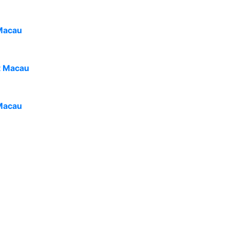
Macau
t Macau
Macau