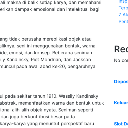
Insp
gali makna di balik setiap karya, dan memahami
Terb
erikan dampak emosional dan intelektual bagi
7 A
Pent
yang tidak berusaha mereplikasi objek atau
liknya, seni ini menggunakan bentuk, warna,
Re
ide, emosi, dan konsep. Beberapa seniman
ily Kandinsky, Piet Mondrian, dan Jackson
No co
k muncul pada awal abad ke-20, pengaruhnya
Deposi
ul pada sekitar tahun 1910. Wassily Kandinsky
Kelua
 abstrak, memanfaatkan warna dan bentuk untuk
al alih-alih objek nyata. Seniman seperti
rian juga berkontribusi besar pada
karya-karya yang menuntut perspektif baru
Slot D