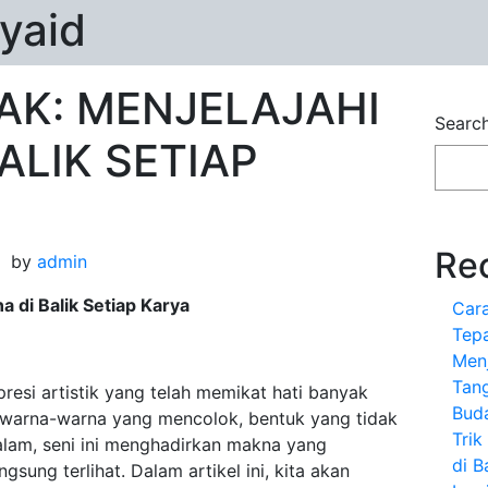
yaid
AK: MENJELAJAHI
Searc
ALIK SETIAP
Re
by
admin
a di Balik Setiap Karya
Car
Tepa
Menj
Tan
resi artistik yang telah memikat hati banyak
Bud
n warna-warna yang mencolok, bentuk yang tidak
Tri
lam, seni ini menghadirkan makna yang
di B
sung terlihat. Dalam artikel ini, kita akan