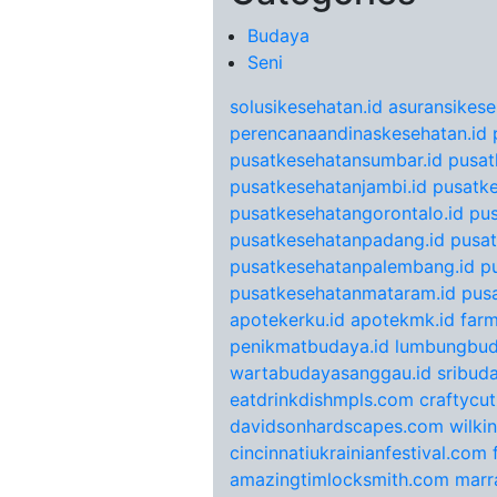
Budaya
Seni
solusikesehatan.id
asuransikese
perencanaandinaskesehatan.id
pusatkesehatansumbar.id
pusat
pusatkesehatanjambi.id
pusatke
pusatkesehatangorontalo.id
pu
pusatkesehatanpadang.id
pusat
pusatkesehatanpalembang.id
p
pusatkesehatanmataram.id
pus
apotekerku.id
apotekmk.id
farm
penikmatbudaya.id
lumbungbud
wartabudayasanggau.id
sribuda
eatdrinkdishmpls.com
craftycu
davidsonhardscapes.com
wilki
cincinnatiukrainianfestival.com
amazingtimlocksmith.com
marr