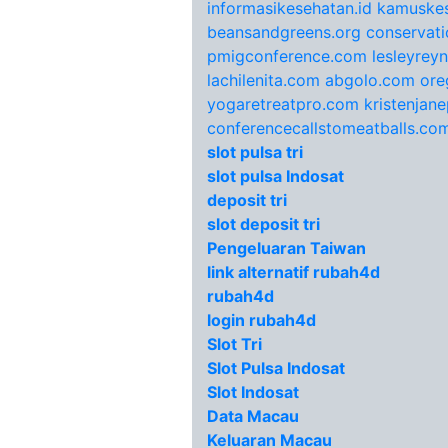
informasikesehatan.id
kamuskes
beansandgreens.org
conservati
pmigconference.com
lesleyrey
lachilenita.com
abgolo.com
ore
yogaretreatpro.com
kristenjan
conferencecallstomeatballs.co
slot pulsa tri
slot pulsa Indosat
deposit tri
slot deposit tri
Pengeluaran Taiwan
link alternatif rubah4d
rubah4d
login rubah4d
Slot Tri
Slot Pulsa Indosat
Slot Indosat
Data Macau
Keluaran Macau