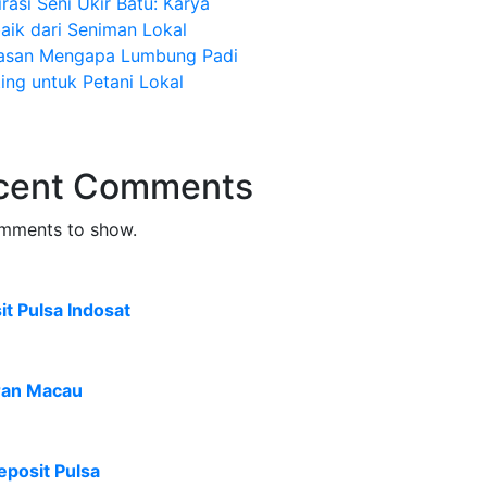
irasi Seni Ukir Batu: Karya
aik dari Seniman Lokal
lasan Mengapa Lumbung Padi
ing untuk Petani Lokal
cent Comments
mments to show.
t Pulsa Indosat
ran Macau
eposit Pulsa