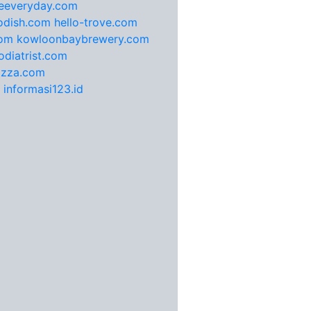
feeveryday.com
odish.com
hello-trove.com
com
kowloonbaybrewery.com
diatrist.com
pizza.com
informasi123.id