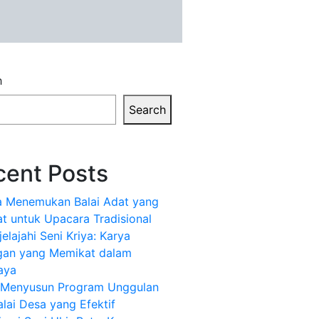
h
Search
cent Posts
a Menemukan Balai Adat yang
t untuk Upacara Tradisional
elajahi Seni Kriya: Karya
gan yang Memikat dalam
aya
k Menyusun Program Unggulan
alai Desa yang Efektif