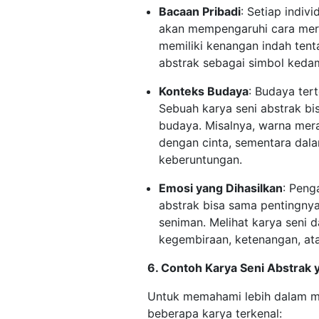
Bacaan Pribadi
: Setiap indi
akan mempengaruhi cara mere
memiliki kenangan indah tent
abstrak sebagai simbol kedam
Konteks Budaya
: Budaya ter
Sebuah karya seni abstrak bis
budaya. Misalnya, warna mera
dengan cinta, sementara dal
keberuntungan.
Emosi yang Dihasilkan
: Peng
abstrak bisa sama pentingny
seniman. Melihat karya seni 
kegembiraan, ketenangan, ata
6. Contoh Karya Seni Abstrak 
Untuk memahami lebih dalam men
beberapa karya terkenal: