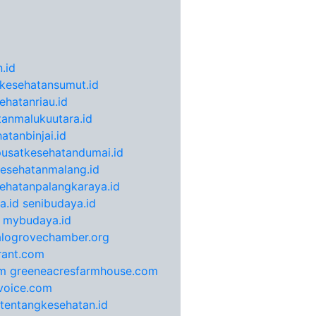
.id
kesehatansumut.id
ehatanriau.id
anmalukuutara.id
atanbinjai.id
pusatkesehatandumai.id
esehatanmalang.id
ehatanpalangkaraya.id
a.id
senibudaya.id
mybudaya.id
alogrovechamber.org
rant.com
m
greeneacresfarmhouse.com
voice.com
otentangkesehatan.id