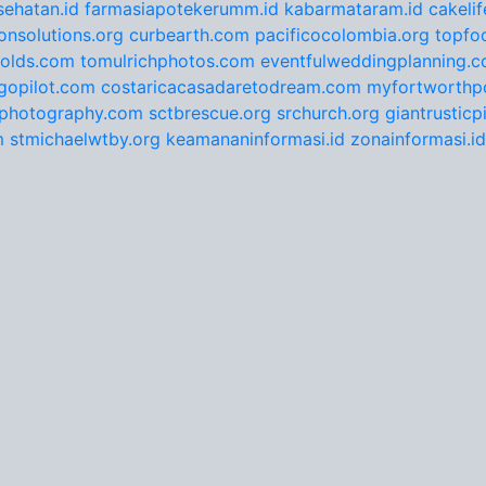
ehatan.id
farmasiapotekerumm.id
kabarmataram.id
cakeli
onsolutions.org
curbearth.com
pacificocolombia.org
topfo
nolds.com
tomulrichphotos.com
eventfulweddingplanning.
gopilot.com
costaricacasadaretodream.com
myfortworthpo
ephotography.com
sctbrescue.org
srchurch.org
giantrustic
m
stmichaelwtby.org
keamananinformasi.id
zonainformasi.id