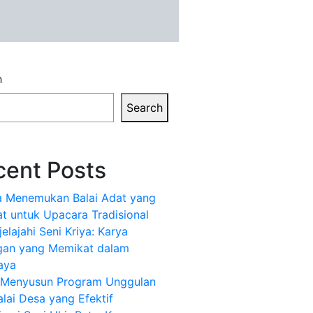
h
Search
cent Posts
a Menemukan Balai Adat yang
t untuk Upacara Tradisional
elajahi Seni Kriya: Karya
gan yang Memikat dalam
aya
k Menyusun Program Unggulan
alai Desa yang Efektif