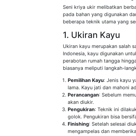
Seni kriya ukir melibatkan ber
pada bahan yang digunakan dan 
beberapa teknik utama yang ser
1. Ukiran Kayu
Ukiran kayu merupakan salah sa
Indonesia, kayu digunakan untu
perabotan rumah tangga hingga
biasanya meliputi langkah-langk
Pemilihan Kayu
: Jenis kayu 
lama. Kayu jati dan mahoni ad
Perancangan
: Sebelum memu
akan diukir.
Pengukiran
: Teknik ini dila
golok. Pengukiran bisa bersi
Finishing
: Setelah selesai di
mengampelas dan memberikan 