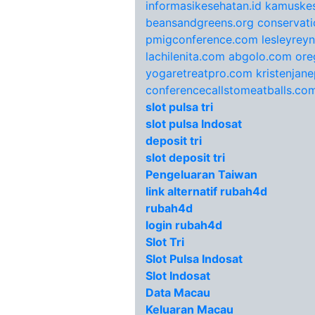
informasikesehatan.id
kamuskes
beansandgreens.org
conservati
pmigconference.com
lesleyrey
lachilenita.com
abgolo.com
ore
yogaretreatpro.com
kristenjan
conferencecallstomeatballs.co
slot pulsa tri
slot pulsa Indosat
deposit tri
slot deposit tri
Pengeluaran Taiwan
link alternatif rubah4d
rubah4d
login rubah4d
Slot Tri
Slot Pulsa Indosat
Slot Indosat
Data Macau
Keluaran Macau