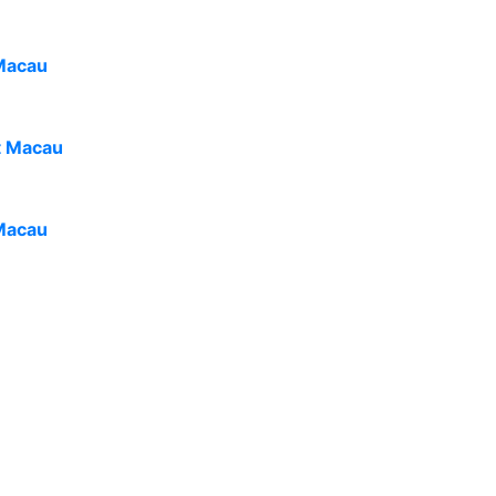
Macau
t Macau
Macau