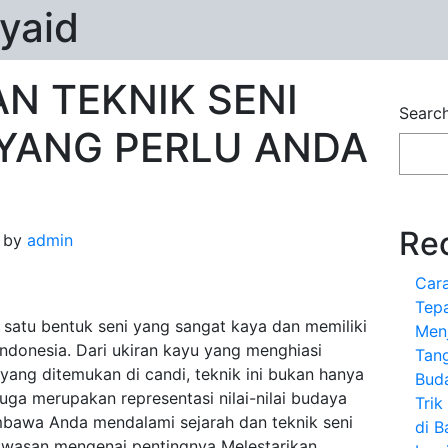
yaid
N TEKNIK SENI
Searc
 YANG PERLU ANDA
Re
by
admin
Car
Tepa
h satu bentuk seni yang sangat kaya dan memiliki
Menj
ndonesia. Dari ukiran kayu yang menghiasi
Tan
yang ditemukan di candi, teknik ini bukan hanya
Bud
 juga merupakan representasi nilai-nilai budaya
Tri
membawa Anda mendalami sejarah dan teknik seni
di B
wawasan mengenai pentingnya Melestarikan