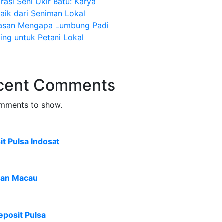
irasi Seni Ukir Batu: Karya
aik dari Seniman Lokal
lasan Mengapa Lumbung Padi
ing untuk Petani Lokal
cent Comments
mments to show.
t Pulsa Indosat
ran Macau
eposit Pulsa