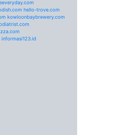
feeveryday.com
odish.com
hello-trove.com
com
kowloonbaybrewery.com
diatrist.com
pizza.com
informasi123.id