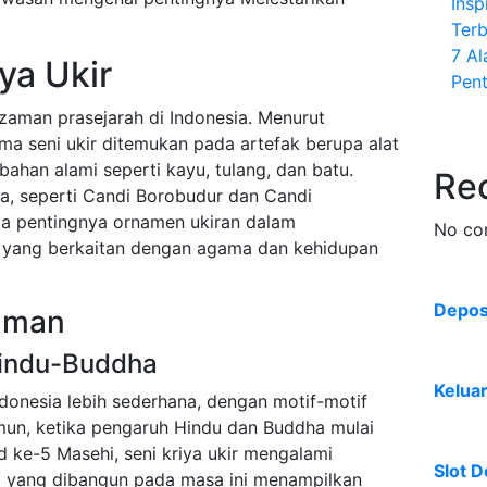
Insp
Terb
7 A
ya Ukir
Pent
 zaman prasejarah di Indonesia. Menurut
tama seni ukir ditemukan pada artefak berupa alat
bahan alami seperti kayu, tulang, dan batu.
Re
ia, seperti Candi Borobudur dan Candi
a pentingnya ornamen ukiran dalam
No co
yang berkaitan dengan agama dan kehidupan
Deposi
aman
Hindu-Buddha
Kelua
ndonesia lebih sederhana, dengan motif-motif
amun, ketika pengaruh Hindu dan Buddha mulai
d ke-5 Masehi, seni kriya ukir mengalami
Slot D
di yang dibangun pada masa ini menampilkan