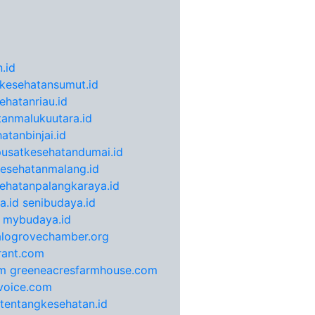
.id
kesehatansumut.id
ehatanriau.id
anmalukuutara.id
atanbinjai.id
pusatkesehatandumai.id
esehatanmalang.id
ehatanpalangkaraya.id
a.id
senibudaya.id
mybudaya.id
alogrovechamber.org
rant.com
m
greeneacresfarmhouse.com
voice.com
otentangkesehatan.id