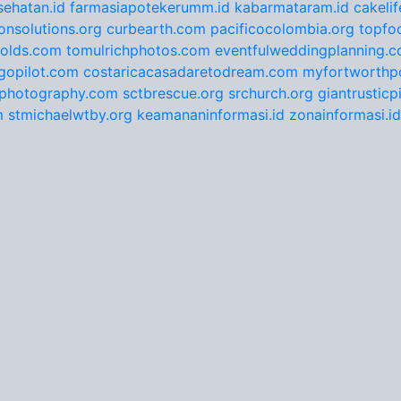
ehatan.id
farmasiapotekerumm.id
kabarmataram.id
cakeli
onsolutions.org
curbearth.com
pacificocolombia.org
topfo
nolds.com
tomulrichphotos.com
eventfulweddingplanning.
gopilot.com
costaricacasadaretodream.com
myfortworthpo
ephotography.com
sctbrescue.org
srchurch.org
giantrustic
m
stmichaelwtby.org
keamananinformasi.id
zonainformasi.id