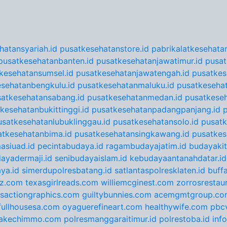
hatansyariah.id
pusatkesehatanstore.id
pabrikalatkesehatan
pusatkesehatanbanten.id
pusatkesehatanjawatimur.id
pusat
kesehatansumsel.id
pusatkesehatanjawatengah.id
pusatkes
sehatanbengkulu.id
pusatkesehatanmaluku.id
pusatkesehat
satkesehatansabang.id
pusatkesehatanmedan.id
pusatkeseh
kesehatanbukittinggi.id
pusatkesehatanpadangpanjang.id
usatkesehatanlubuklinggau.id
pusatkesehatansolo.id
pusatk
atkesehatanbima.id
pusatkesehatansingkawang.id
pusatkes
asiuad.id
pecintabudaya.id
ragambudayajatim.id
budayakit
ayadermaji.id
senibudayaislam.id
kebudayaantanahdatar.id
ya.id
simerdupolresbatang.id
satlantaspolresklaten.id
buff
tz.com
texasgirlreads.com
williemcginest.com
zorrosrestau
nsactiongraphics.com
guiltybunnies.com
acemgmtgroup.co
fullhousesa.com
oyaguerefineart.com
healthywife.com
pbc
akechimmo.com
polresmanggaraitimur.id
polrestoba.id
inf