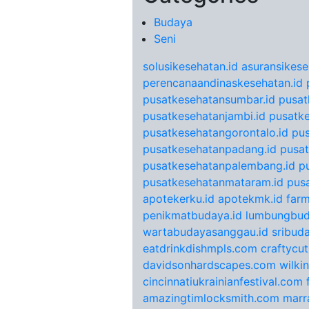
Budaya
Seni
solusikesehatan.id
asuransikese
perencanaandinaskesehatan.id
pusatkesehatansumbar.id
pusat
pusatkesehatanjambi.id
pusatke
pusatkesehatangorontalo.id
pu
pusatkesehatanpadang.id
pusat
pusatkesehatanpalembang.id
p
pusatkesehatanmataram.id
pus
apotekerku.id
apotekmk.id
farm
penikmatbudaya.id
lumbungbud
wartabudayasanggau.id
sribuda
eatdrinkdishmpls.com
craftycu
davidsonhardscapes.com
wilki
cincinnatiukrainianfestival.com
amazingtimlocksmith.com
marr