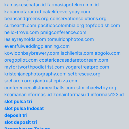
kamuskesehatan.id
farmasiapotekerumm.id
kabarmataram.id
cakelifeeveryday.com
beansandgreens.org
conservationsolutions.org
curbearth.com
pacificocolombia.org
topfoodish.com
hello-trove.com
pmigconference.com
lesleyreynolds.com
tomulrichphotos.com
eventfulweddingplanning.com
kowloonbaybrewery.com
lachilenita.com
abgolo.com
oregopilot.com
costaricacasadaretodream.com
myfortworthpodiatrist.com
yogaretreatpro.com
kristenjanephotography.com
sctbrescue.org
srchurch.org
giantrusticpizza.com
conferencecallstomeatballs.com
stmichaelwtby.org
keamananinformasi.id
zonainformasi.id
informasi123.id
slot pulsa tri
slot pulsa Indosat
deposit tri
slot deposit tri