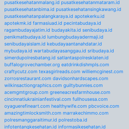
pusatkesehatanmalang.id
pusatkesehatanmataram.id
pusatkesehatanbima.id
pusatkesehatansingkawang.id
pusatkesehatanpalangkaraya.id
apotekerku.id
apotekmk.id
farmasiuad.id
pecintabudaya.id
ragambudayajatim.id
budayakita.id
senibudaya.id
penikmatbudaya.id
lumbungbudayadermaji.id
senibudayaislam.id
kebudayaantanahdatar.id
mybudaya.id
wartabudayasanggau.id
sribudaya.id
simerdupolresbatang.id
satlantaspolresklaten.id
buffalogrovechamber.org
eatdrinkdishmpls.com
craftycutz.com
texasgirlreads.com
williemcginest.com
zorrosrestaurant.com
davidsonhardscapes.com
wilkinsactiongraphics.com
guiltybunnies.com
acemgmtgroup.com
greeneacresfarmhouse.com
cincinnatiukrainianfestival.com
fullhousesa.com
oyaguerefineart.com
healthywife.com
pbcvoice.com
amazingtimlocksmith.com
marrakechimmo.com
polresmanggaraitimur.id
polrestoba.id
infotentangkesehatan.id
informasikesehatan.id