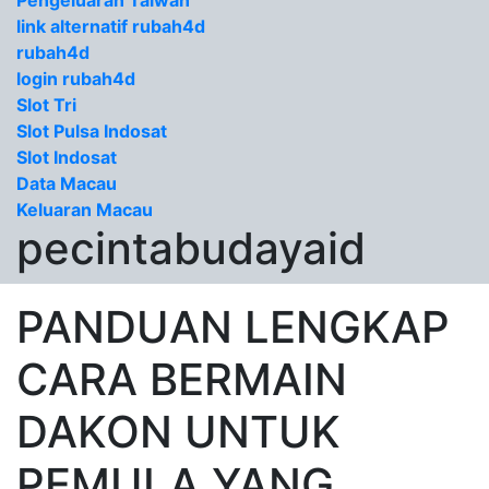
Pengeluaran Taiwan
link alternatif rubah4d
rubah4d
login rubah4d
Slot Tri
Slot Pulsa Indosat
Slot Indosat
Data Macau
Keluaran Macau
pecintabudayaid
PANDUAN LENGKAP
CARA BERMAIN
DAKON UNTUK
PEMULA YANG