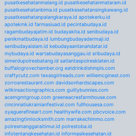
pusatkesehatanmalang.id
pusatkesehatanmataram.id
pusatkesehatanbima.id
pusatkesehatansingkawang.id
pusatkesehatanpalangkaraya.id
apotekerku.id
apotekmk.id
farmasiuad.id
pecintabudaya.id
ragambudayajatim.id
budayakita.id
senibudaya.id
penikmatbudaya.id
lumbungbudayadermaji.id
senibudayaislam.id
kebudayaantanahdatar.id
mybudaya.id
wartabudayasanggau.id
sribudaya.id
simerdupolresbatang.id
satlantaspolresklaten.id
buffalogrovechamber.org
eatdrinkdishmpls.com
craftycutz.com
texasgirlreads.com
williemcginest.com
zorrosrestaurant.com
davidsonhardscapes.com
wilkinsactiongraphics.com
guiltybunnies.com
acemgmtgroup.com
greeneacresfarmhouse.com
cincinnatiukrainianfestival.com
fullhousesa.com
oyaguerefineart.com
healthywife.com
pbcvoice.com
amazingtimlocksmith.com
marrakechimmo.com
polresmanggaraitimur.id
polrestoba.id
infotentangkesehatan.id
informasikesehatan.id