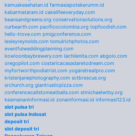
kamuskesehatan.id
farmasiapotekerumm.id
kabarmataram.id
cakelifeeveryday.com
beansandgreens.org
conservationsolutions.org
curbearth.com
pacificocolombia.org
topfoodish.com
hello-trove.com
pmigconference.com
lesleyreynolds.com
tomulrichphotos.com
eventfulweddingplanning.com
kowloonbaybrewery.com
lachilenita.com
abgolo.com
oregopilot.com
costaricacasadaretodream.com
myfortworthpodiatrist.com
yogaretreatpro.com
kristenjanephotography.com
sctbrescue.org
srchurch.org
giantrusticpizza.com
conferencecallstomeatballs.com
stmichaelwtby.org
keamananinformasi.id
zonainformasi.id
informasi123.id
slot pulsa tri
slot pulsa Indosat
deposit tri
slot deposit tri