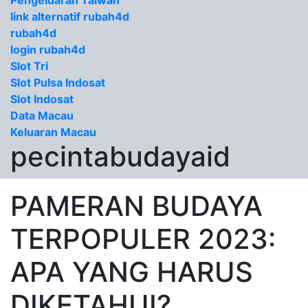
Pengeluaran Taiwan
link alternatif rubah4d
rubah4d
login rubah4d
Slot Tri
Slot Pulsa Indosat
Slot Indosat
Data Macau
Keluaran Macau
pecintabudayaid
PAMERAN BUDAYA
TERPOPULER 2023:
APA YANG HARUS
DIKETAHUI?