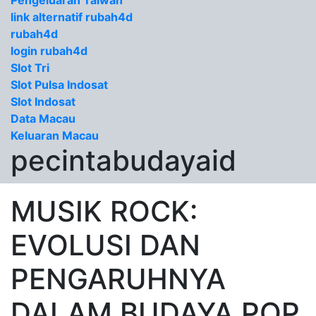
Pengeluaran Taiwan
link alternatif rubah4d
rubah4d
login rubah4d
Slot Tri
Slot Pulsa Indosat
Slot Indosat
Data Macau
Keluaran Macau
pecintabudayaid
MUSIK ROCK:
EVOLUSI DAN
PENGARUHNYA
DALAM BUDAYA POP