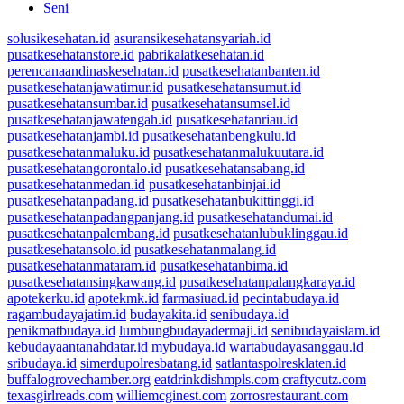
Seni
solusikesehatan.id
asuransikesehatansyariah.id
pusatkesehatanstore.id
pabrikalatkesehatan.id
perencanaandinaskesehatan.id
pusatkesehatanbanten.id
pusatkesehatanjawatimur.id
pusatkesehatansumut.id
pusatkesehatansumbar.id
pusatkesehatansumsel.id
pusatkesehatanjawatengah.id
pusatkesehatanriau.id
pusatkesehatanjambi.id
pusatkesehatanbengkulu.id
pusatkesehatanmaluku.id
pusatkesehatanmalukuutara.id
pusatkesehatangorontalo.id
pusatkesehatansabang.id
pusatkesehatanmedan.id
pusatkesehatanbinjai.id
pusatkesehatanpadang.id
pusatkesehatanbukittinggi.id
pusatkesehatanpadangpanjang.id
pusatkesehatandumai.id
pusatkesehatanpalembang.id
pusatkesehatanlubuklinggau.id
pusatkesehatansolo.id
pusatkesehatanmalang.id
pusatkesehatanmataram.id
pusatkesehatanbima.id
pusatkesehatansingkawang.id
pusatkesehatanpalangkaraya.id
apotekerku.id
apotekmk.id
farmasiuad.id
pecintabudaya.id
ragambudayajatim.id
budayakita.id
senibudaya.id
penikmatbudaya.id
lumbungbudayadermaji.id
senibudayaislam.id
kebudayaantanahdatar.id
mybudaya.id
wartabudayasanggau.id
sribudaya.id
simerdupolresbatang.id
satlantaspolresklaten.id
buffalogrovechamber.org
eatdrinkdishmpls.com
craftycutz.com
texasgirlreads.com
williemcginest.com
zorrosrestaurant.com