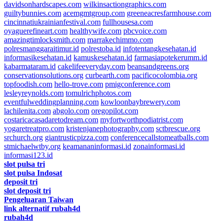
davidsonhardscapes.com
wilkinsactiongraphics.com
guiltybunnies.com
acemgmtgroup.com
greeneacresfarmhouse.com
cincinnatiukrainianfestival.com
fullhousesa.com
oyaguerefineart.com
healthywife.com
pbcvoice.com
amazingtimlocksmith.com
marrakechimmo.com
polresmanggaraitimur.id
polrestoba.id
infotentangkesehatan.id
informasikesehatan.id
kamuskesehatan.id
farmasiapotekerumm.id
kabarmataram.id
cakelifeeveryday.com
beansandgreens.org
conservationsolutions.org
curbearth.com
pacificocolombia.org
topfoodish.com
hello-trove.com
pmigconference.com
lesleyreynolds.com
tomulrichphotos.com
eventfulweddingplanning.com
kowloonbaybrewery.com
lachilenita.com
abgolo.com
oregopilot.com
costaricacasadaretodream.com
myfortworthpodiatrist.com
yogaretreatpro.com
kristenjanephotography.com
sctbrescue.org
srchurch.org
giantrusticpizza.com
conferencecallstomeatballs.com
stmichaelwtby.org
keamananinformasi.id
zonainformasi.id
informasi123.id
slot pulsa tri
slot pulsa Indosat
deposit tri
slot deposit tri
Pengeluaran Taiwan
link alternatif rubah4d
rubah4d