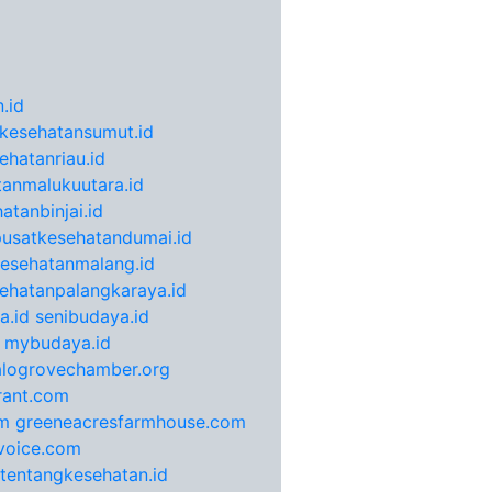
.id
kesehatansumut.id
ehatanriau.id
anmalukuutara.id
atanbinjai.id
pusatkesehatandumai.id
esehatanmalang.id
ehatanpalangkaraya.id
a.id
senibudaya.id
mybudaya.id
alogrovechamber.org
rant.com
m
greeneacresfarmhouse.com
voice.com
otentangkesehatan.id