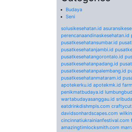
Budaya
Seni
solusikesehatan.id
asuransikese
perencanaandinaskesehatan.id
pusatkesehatansumbar.id
pusat
pusatkesehatanjambi.id
pusatke
pusatkesehatangorontalo.id
pu
pusatkesehatanpadang.id
pusat
pusatkesehatanpalembang.id
p
pusatkesehatanmataram.id
pus
apotekerku.id
apotekmk.id
farm
penikmatbudaya.id
lumbungbud
wartabudayasanggau.id
sribuda
eatdrinkdishmpls.com
craftycu
davidsonhardscapes.com
wilki
cincinnatiukrainianfestival.com
amazingtimlocksmith.com
marr