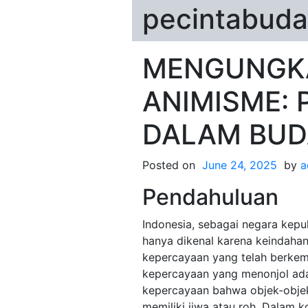
pecintabuda
MENGUNGKA
ANIMISME:
DALAM BUD
Posted on
June 24, 2025
by
a
Pendahuluan
Indonesia, sebagai negara kep
hanya dikenal karena keindaha
kepercayaan yang telah berkem
kepercayaan yang menonjol adal
kepercayaan bahwa objek-objek
memiliki jiwa atau roh. Dalam 