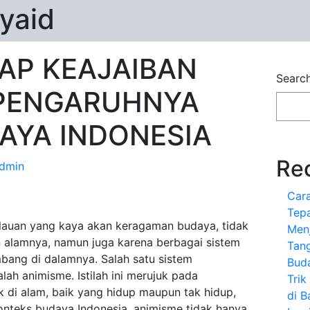
yaid
P KEAJAIBAN
Searc
 PENGARUHNYA
AYA INDONESIA
Re
dmin
Car
Tepa
ulauan yang kaya akan keragaman budaya, tidak
Menj
n alamnya, namun juga karena berbagai sistem
Tan
bang di dalamnya. Salah satu sistem
Bud
ah animisme. Istilah ini merujuk pada
Tri
 di alam, baik yang hidup maupun tak hidup,
di B
konteks budaya Indonesia, animisme tidak hanya