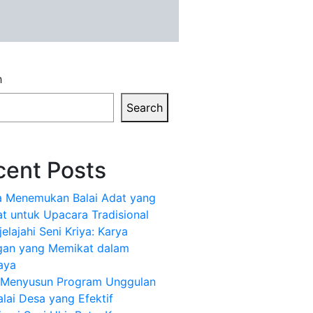
h
Search
cent Posts
a Menemukan Balai Adat yang
t untuk Upacara Tradisional
elajahi Seni Kriya: Karya
gan yang Memikat dalam
aya
k Menyusun Program Unggulan
alai Desa yang Efektif