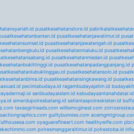
hatansyariah.id
pusatkesehatanstore.id
pabrikalatkesehatan
pusatkesehatanbanten.id
pusatkesehatanjawatimur.id
pusat
kesehatansumsel.id
pusatkesehatanjawatengah.id
pusatkes
sehatanbengkulu.id
pusatkesehatanmaluku.id
pusatkesehat
satkesehatansabang.id
pusatkesehatanmedan.id
pusatkeseh
kesehatanbukittinggi.id
pusatkesehatanpadangpanjang.id
usatkesehatanlubuklinggau.id
pusatkesehatansolo.id
pusatk
atkesehatanbima.id
pusatkesehatansingkawang.id
pusatkes
asiuad.id
pecintabudaya.id
ragambudayajatim.id
budayakit
ayadermaji.id
senibudayaislam.id
kebudayaantanahdatar.id
ya.id
simerdupolresbatang.id
satlantaspolresklaten.id
buff
tz.com
texasgirlreads.com
williemcginest.com
zorrosrestau
nsactiongraphics.com
guiltybunnies.com
acemgmtgroup.co
fullhousesa.com
oyaguerefineart.com
healthywife.com
pbc
akechimmo.com
polresmanggaraitimur.id
polrestoba.id
inf