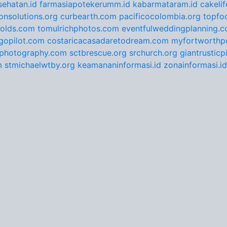
ehatan.id
farmasiapotekerumm.id
kabarmataram.id
cakeli
onsolutions.org
curbearth.com
pacificocolombia.org
topfo
nolds.com
tomulrichphotos.com
eventfulweddingplanning.
gopilot.com
costaricacasadaretodream.com
myfortworthpo
ephotography.com
sctbrescue.org
srchurch.org
giantrustic
m
stmichaelwtby.org
keamananinformasi.id
zonainformasi.id