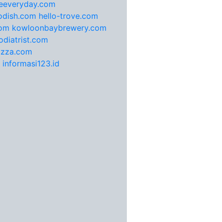
feeveryday.com
odish.com
hello-trove.com
com
kowloonbaybrewery.com
diatrist.com
pizza.com
informasi123.id