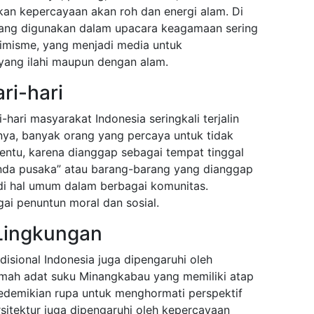
an kepercayaan akan roh dan energi alam. Di
 yang digunakan dalam upacara keagamaan sering
imisme, yang menjadi media untuk
ang ilahi maupun dengan alam.
ri-hari
hari masyarakat Indonesia seringkali terjalin
nya, banyak orang yang percaya untuk tidak
tu, karena dianggap sebagai tempat tinggal
enda pusaka” atau barang-barang yang dianggap
di hal umum dalam berbagai komunitas.
gai penuntun moral dan sosial.
 Lingkungan
isional Indonesia juga dipengaruhi oleh
mah adat suku Minangkabau yang memiliki atap
 sedemikian rupa untuk menghormati perspektif
itektur juga dipengaruhi oleh kepercayaan