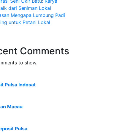
irasi Seni Ukir Batu: Karya
aik dari Seniman Lokal
lasan Mengapa Lumbung Padi
ing untuk Petani Lokal
cent Comments
mments to show.
t Pulsa Indosat
ran Macau
eposit Pulsa