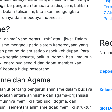
Insp
juga berpengaruh terhadap tradisi, seni, bahkan
Terb
. Dalam tulisan ini, kita akan mengungkap
7 A
aruhnya dalam budaya Indonesia.
Pent
me?
n “anima” yang berarti “roh” atau “jiwa”. Dalam
Re
imisme mengacu pada sistem kepercayaan yang
n penting dalam setiap aspek kehidupan. Para
No co
a segala sesuatu, baik itu pohon, batu, maupun
ki energinya sendiri dan dapat memberikan
if kepada hidup seseorang.
Deposi
sme dan Agama
 lanjut tentang pengaruh animisme dalam budaya
Kelua
edakan antara animisme dan agama-organisasi
umumnya memiliki kitab suci, dogma, dan
smi, sementara animisme tidak memiliki struktur
Slot D