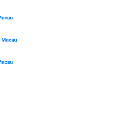
Macau
t Macau
Macau