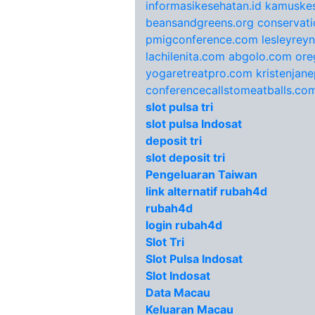
informasikesehatan.id
kamuskes
beansandgreens.org
conservati
pmigconference.com
lesleyrey
lachilenita.com
abgolo.com
ore
yogaretreatpro.com
kristenjan
conferencecallstomeatballs.co
slot pulsa tri
slot pulsa Indosat
deposit tri
slot deposit tri
Pengeluaran Taiwan
link alternatif rubah4d
rubah4d
login rubah4d
Slot Tri
Slot Pulsa Indosat
Slot Indosat
Data Macau
Keluaran Macau