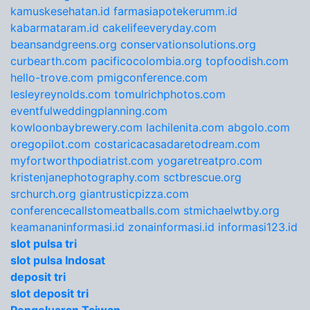
kamuskesehatan.id
farmasiapotekerumm.id
kabarmataram.id
cakelifeeveryday.com
beansandgreens.org
conservationsolutions.org
curbearth.com
pacificocolombia.org
topfoodish.com
hello-trove.com
pmigconference.com
lesleyreynolds.com
tomulrichphotos.com
eventfulweddingplanning.com
kowloonbaybrewery.com
lachilenita.com
abgolo.com
oregopilot.com
costaricacasadaretodream.com
myfortworthpodiatrist.com
yogaretreatpro.com
kristenjanephotography.com
sctbrescue.org
srchurch.org
giantrusticpizza.com
conferencecallstomeatballs.com
stmichaelwtby.org
keamananinformasi.id
zonainformasi.id
informasi123.id
slot pulsa tri
slot pulsa Indosat
deposit tri
slot deposit tri