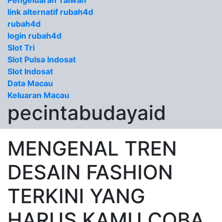
Pengeluaran Taiwan
link alternatif rubah4d
rubah4d
login rubah4d
Slot Tri
Slot Pulsa Indosat
Slot Indosat
Data Macau
Keluaran Macau
pecintabudayaid
MENGENAL TREN
DESAIN FASHION
TERKINI YANG
HARUS KAMU COBA