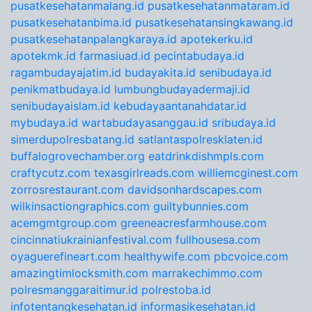
pusatkesehatanmalang.id
pusatkesehatanmataram.id
pusatkesehatanbima.id
pusatkesehatansingkawang.id
pusatkesehatanpalangkaraya.id
apotekerku.id
apotekmk.id
farmasiuad.id
pecintabudaya.id
ragambudayajatim.id
budayakita.id
senibudaya.id
penikmatbudaya.id
lumbungbudayadermaji.id
senibudayaislam.id
kebudayaantanahdatar.id
mybudaya.id
wartabudayasanggau.id
sribudaya.id
simerdupolresbatang.id
satlantaspolresklaten.id
buffalogrovechamber.org
eatdrinkdishmpls.com
craftycutz.com
texasgirlreads.com
williemcginest.com
zorrosrestaurant.com
davidsonhardscapes.com
wilkinsactiongraphics.com
guiltybunnies.com
acemgmtgroup.com
greeneacresfarmhouse.com
cincinnatiukrainianfestival.com
fullhousesa.com
oyaguerefineart.com
healthywife.com
pbcvoice.com
amazingtimlocksmith.com
marrakechimmo.com
polresmanggaraitimur.id
polrestoba.id
infotentangkesehatan.id
informasikesehatan.id