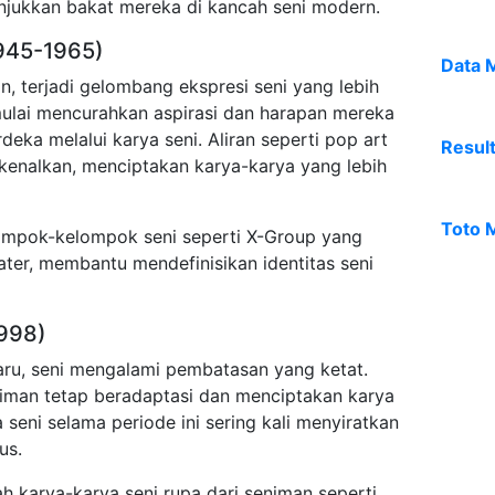
unjukkan bakat mereka di kancah seni modern.
945-1965)
Data 
, terjadi gelombang ekspresi seni yang lebih
lai mencurahkan aspirasi dan harapan mereka
eka melalui karya seni. Aliran seperti pop art
Resul
kenalkan, menciptakan karya-karya yang lebih
Toto 
lompok-kelompok seni seperti X-Group yang
ater, membantu mendefinisikan identitas seni
1998)
ru, seni mengalami pembatasan yang ketat.
iman tetap beradaptasi dan menciptakan karya
seni selama periode ini sering kali menyiratkan
us.
h karya-karya seni rupa dari seniman seperti