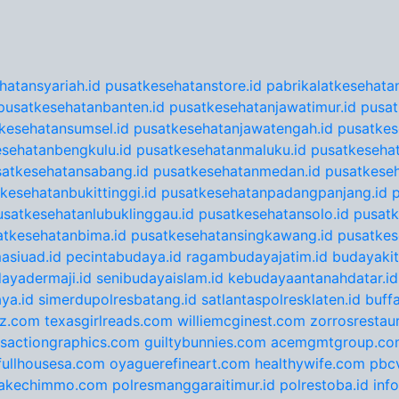
hatansyariah.id
pusatkesehatanstore.id
pabrikalatkesehatan
pusatkesehatanbanten.id
pusatkesehatanjawatimur.id
pusat
kesehatansumsel.id
pusatkesehatanjawatengah.id
pusatkes
sehatanbengkulu.id
pusatkesehatanmaluku.id
pusatkesehat
satkesehatansabang.id
pusatkesehatanmedan.id
pusatkeseh
kesehatanbukittinggi.id
pusatkesehatanpadangpanjang.id
usatkesehatanlubuklinggau.id
pusatkesehatansolo.id
pusatk
atkesehatanbima.id
pusatkesehatansingkawang.id
pusatkes
asiuad.id
pecintabudaya.id
ragambudayajatim.id
budayakit
ayadermaji.id
senibudayaislam.id
kebudayaantanahdatar.id
ya.id
simerdupolresbatang.id
satlantaspolresklaten.id
buff
tz.com
texasgirlreads.com
williemcginest.com
zorrosrestau
nsactiongraphics.com
guiltybunnies.com
acemgmtgroup.co
fullhousesa.com
oyaguerefineart.com
healthywife.com
pbc
akechimmo.com
polresmanggaraitimur.id
polrestoba.id
inf