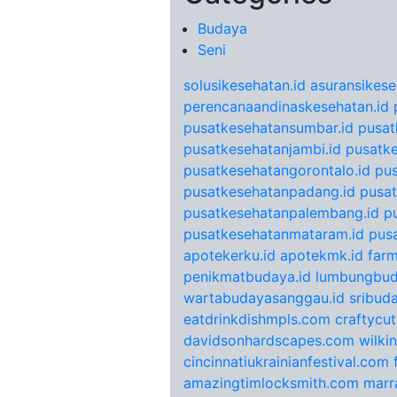
Budaya
Seni
solusikesehatan.id
asuransikese
perencanaandinaskesehatan.id
pusatkesehatansumbar.id
pusat
pusatkesehatanjambi.id
pusatke
pusatkesehatangorontalo.id
pu
pusatkesehatanpadang.id
pusat
pusatkesehatanpalembang.id
p
pusatkesehatanmataram.id
pus
apotekerku.id
apotekmk.id
farm
penikmatbudaya.id
lumbungbud
wartabudayasanggau.id
sribuda
eatdrinkdishmpls.com
craftycu
davidsonhardscapes.com
wilki
cincinnatiukrainianfestival.com
amazingtimlocksmith.com
marr