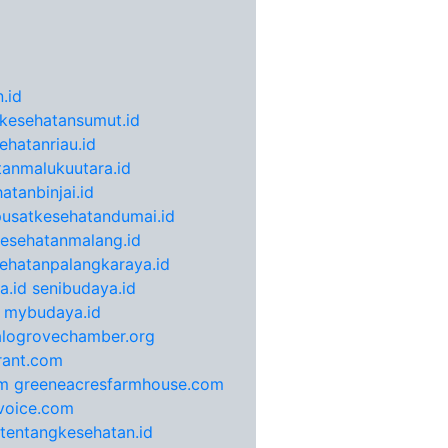
.id
kesehatansumut.id
ehatanriau.id
anmalukuutara.id
atanbinjai.id
pusatkesehatandumai.id
esehatanmalang.id
ehatanpalangkaraya.id
a.id
senibudaya.id
mybudaya.id
alogrovechamber.org
rant.com
m
greeneacresfarmhouse.com
voice.com
otentangkesehatan.id