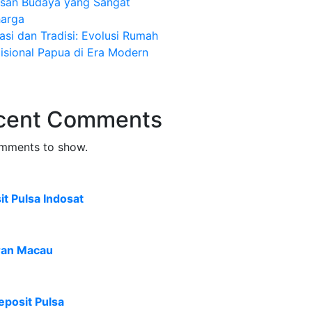
isan Budaya yang Sangat
harga
asi dan Tradisi: Evolusi Rumah
isional Papua di Era Modern
cent Comments
mments to show.
t Pulsa Indosat
ran Macau
eposit Pulsa