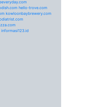
feeveryday.com
odish.com
hello-trove.com
com
kowloonbaybrewery.com
diatrist.com
pizza.com
informasi123.id