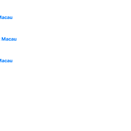
Macau
t Macau
Macau