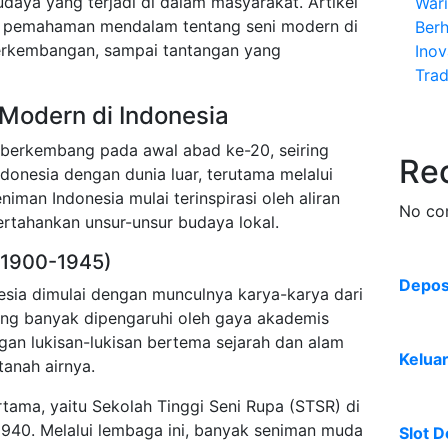
budaya yang terjadi di dalam masyarakat. Artikel
War
an pemahaman mendalam tentang seni modern di
Ber
 perkembangan, sampai tantangan yang
Inov
Trad
 Modern di Indonesia
 berkembang pada awal abad ke-20, seiring
Re
donesia dengan dunia luar, terutama melalui
niman Indonesia mulai terinspirasi oleh aliran
No co
rtahankan unsur-unsur budaya lokal.
(1900-1945)
Deposi
nesia dimulai dengan munculnya karya-karya dari
ang banyak dipengaruhi oleh gaya akademis
gan lukisan-lukisan bertema sejarah dan alam
Kelua
anah airnya.
ertama, yaitu Sekolah Tinggi Seni Rupa (STSR) di
1940. Melalui lembaga ini, banyak seniman muda
Slot D