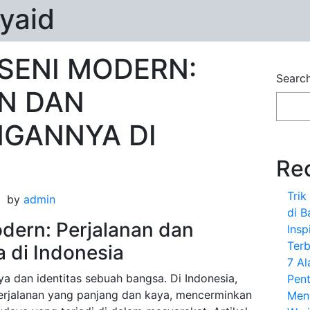
yaid
SENI MODERN:
Searc
N DAN
GANNYA DI
Re
Tri
by
admin
di B
dern: Perjalanan dan
Insp
Terb
di Indonesia
7 A
 dan identitas sebuah bangsa. Di Indonesia,
Pent
erjalanan yang panjang dan kaya, mencerminkan
Men