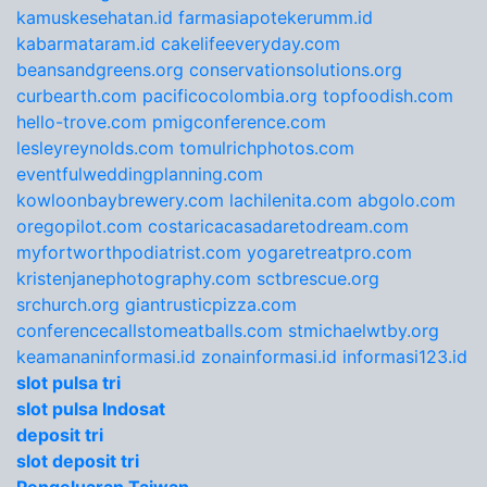
kamuskesehatan.id
farmasiapotekerumm.id
kabarmataram.id
cakelifeeveryday.com
beansandgreens.org
conservationsolutions.org
curbearth.com
pacificocolombia.org
topfoodish.com
hello-trove.com
pmigconference.com
lesleyreynolds.com
tomulrichphotos.com
eventfulweddingplanning.com
kowloonbaybrewery.com
lachilenita.com
abgolo.com
oregopilot.com
costaricacasadaretodream.com
myfortworthpodiatrist.com
yogaretreatpro.com
kristenjanephotography.com
sctbrescue.org
srchurch.org
giantrusticpizza.com
conferencecallstomeatballs.com
stmichaelwtby.org
keamananinformasi.id
zonainformasi.id
informasi123.id
slot pulsa tri
slot pulsa Indosat
deposit tri
slot deposit tri