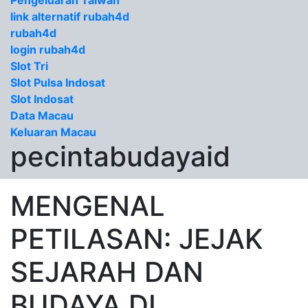
Pengeluaran Taiwan
link alternatif rubah4d
rubah4d
login rubah4d
Slot Tri
Slot Pulsa Indosat
Slot Indosat
Data Macau
Keluaran Macau
pecintabudayaid
MENGENAL
PETILASAN: JEJAK
SEJARAH DAN
BUDAYA DI