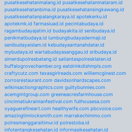
pusatkesehatanmalang.id
pusatkesehatanmataram.id
pusatkesehatanbima.id
pusatkesehatansingkawang.id
pusatkesehatanpalangkaraya.id
apotekerku.id
apotekmk.id
farmasiuad.id
pecintabudaya.id
ragambudayajatim.id
budayakita.id
senibudaya.id
penikmatbudaya.id
lumbungbudayadermaji.id
senibudayaislam.id
kebudayaantanahdatar.id
mybudaya.id
wartabudayasanggau.id
sribudaya.id
simerdupolresbatang.id
satlantaspolresklaten.id
buffalogrovechamber.org
eatdrinkdishmpls.com
craftycutz.com
texasgirlreads.com
williemcginest.com
zorrosrestaurant.com
davidsonhardscapes.com
wilkinsactiongraphics.com
guiltybunnies.com
acemgmtgroup.com
greeneacresfarmhouse.com
cincinnatiukrainianfestival.com
fullhousesa.com
oyaguerefineart.com
healthywife.com
pbcvoice.com
amazingtimlocksmith.com
marrakechimmo.com
polresmanggaraitimur.id
polrestoba.id
infotentangkesehatan.id
informasikesehatan.id