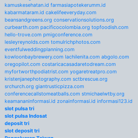
kamuskesehatan.id
farmasiapotekerumm.id
kabarmataram.id
cakelifeeveryday.com
beansandgreens.org
conservationsolutions.org
curbearth.com
pacificocolombia.org
topfoodish.com
hello-trove.com
pmigconference.com
lesleyreynolds.com
tomulrichphotos.com
eventfulweddingplanning.com
kowloonbaybrewery.com
lachilenita.com
abgolo.com
oregopilot.com
costaricacasadaretodream.com
myfortworthpodiatrist.com
yogaretreatpro.com
kristenjanephotography.com
sctbrescue.org
srchurch.org
giantrusticpizza.com
conferencecallstomeatballs.com
stmichaelwtby.org
keamananinformasi.id
zonainformasi.id
informasi123.id
slot pulsa tri
slot pulsa Indosat
deposit tri
slot deposit tri