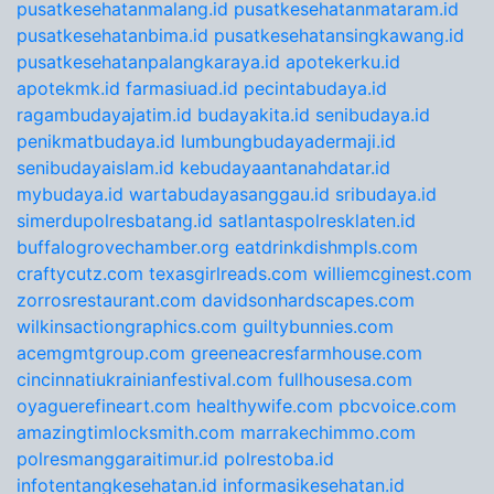
pusatkesehatanmalang.id
pusatkesehatanmataram.id
pusatkesehatanbima.id
pusatkesehatansingkawang.id
pusatkesehatanpalangkaraya.id
apotekerku.id
apotekmk.id
farmasiuad.id
pecintabudaya.id
ragambudayajatim.id
budayakita.id
senibudaya.id
penikmatbudaya.id
lumbungbudayadermaji.id
senibudayaislam.id
kebudayaantanahdatar.id
mybudaya.id
wartabudayasanggau.id
sribudaya.id
simerdupolresbatang.id
satlantaspolresklaten.id
buffalogrovechamber.org
eatdrinkdishmpls.com
craftycutz.com
texasgirlreads.com
williemcginest.com
zorrosrestaurant.com
davidsonhardscapes.com
wilkinsactiongraphics.com
guiltybunnies.com
acemgmtgroup.com
greeneacresfarmhouse.com
cincinnatiukrainianfestival.com
fullhousesa.com
oyaguerefineart.com
healthywife.com
pbcvoice.com
amazingtimlocksmith.com
marrakechimmo.com
polresmanggaraitimur.id
polrestoba.id
infotentangkesehatan.id
informasikesehatan.id