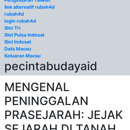
Pengeluaran Taiwan
link alternatif rubah4d
rubah4d
login rubah4d
Slot Tri
Slot Pulsa Indosat
Slot Indosat
Data Macau
Keluaran Macau
pecintabudayaid
MENGENAL
PENINGGALAN
PRASEJARAH: JEJAK
SEJARAH DI TANAH