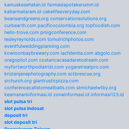
kamuskesehatan.id
farmasiapotekerumm.id
kabarmataram.id
cakelifeeveryday.com
beansandgreens.org
conservationsolutions.org
curbearth.com
pacificocolombia.org
topfoodish.com
hello-trove.com
pmigconference.com
lesleyreynolds.com
tomulrichphotos.com
eventfulweddingplanning.com
kowloonbaybrewery.com
lachilenita.com
abgolo.com
oregopilot.com
costaricacasadaretodream.com
myfortworthpodiatrist.com
yogaretreatpro.com
kristenjanephotography.com
sctbrescue.org
srchurch.org
giantrusticpizza.com
conferencecallstomeatballs.com
stmichaelwtby.org
keamananinformasi.id
zonainformasi.id
informasi123.id
slot pulsa tri
slot pulsa Indosat
deposit tri
slot deposit tri