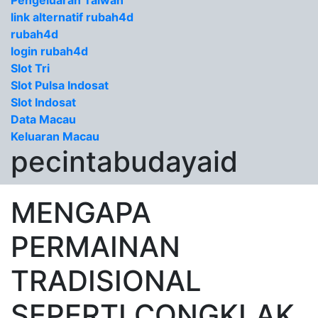
Pengeluaran Taiwan
link alternatif rubah4d
rubah4d
login rubah4d
Slot Tri
Slot Pulsa Indosat
Slot Indosat
Data Macau
Keluaran Macau
pecintabudayaid
MENGAPA
PERMAINAN
TRADISIONAL
SEPERTI CONGKLAK