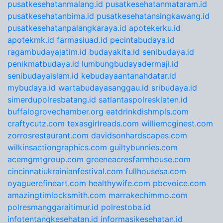
pusatkesehatanmalang.id
pusatkesehatanmataram.id
pusatkesehatanbima.id
pusatkesehatansingkawang.id
pusatkesehatanpalangkaraya.id
apotekerku.id
apotekmk.id
farmasiuad.id
pecintabudaya.id
ragambudayajatim.id
budayakita.id
senibudaya.id
penikmatbudaya.id
lumbungbudayadermaji.id
senibudayaislam.id
kebudayaantanahdatar.id
mybudaya.id
wartabudayasanggau.id
sribudaya.id
simerdupolresbatang.id
satlantaspolresklaten.id
buffalogrovechamber.org
eatdrinkdishmpls.com
craftycutz.com
texasgirlreads.com
williemcginest.com
zorrosrestaurant.com
davidsonhardscapes.com
wilkinsactiongraphics.com
guiltybunnies.com
acemgmtgroup.com
greeneacresfarmhouse.com
cincinnatiukrainianfestival.com
fullhousesa.com
oyaguerefineart.com
healthywife.com
pbcvoice.com
amazingtimlocksmith.com
marrakechimmo.com
polresmanggaraitimur.id
polrestoba.id
infotentangkesehatan.id
informasikesehatan.id