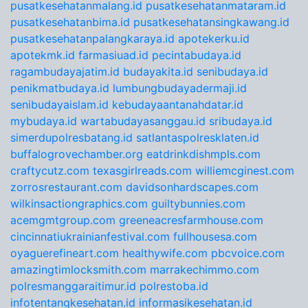
pusatkesehatanmalang.id
pusatkesehatanmataram.id
pusatkesehatanbima.id
pusatkesehatansingkawang.id
pusatkesehatanpalangkaraya.id
apotekerku.id
apotekmk.id
farmasiuad.id
pecintabudaya.id
ragambudayajatim.id
budayakita.id
senibudaya.id
penikmatbudaya.id
lumbungbudayadermaji.id
senibudayaislam.id
kebudayaantanahdatar.id
mybudaya.id
wartabudayasanggau.id
sribudaya.id
simerdupolresbatang.id
satlantaspolresklaten.id
buffalogrovechamber.org
eatdrinkdishmpls.com
craftycutz.com
texasgirlreads.com
williemcginest.com
zorrosrestaurant.com
davidsonhardscapes.com
wilkinsactiongraphics.com
guiltybunnies.com
acemgmtgroup.com
greeneacresfarmhouse.com
cincinnatiukrainianfestival.com
fullhousesa.com
oyaguerefineart.com
healthywife.com
pbcvoice.com
amazingtimlocksmith.com
marrakechimmo.com
polresmanggaraitimur.id
polrestoba.id
infotentangkesehatan.id
informasikesehatan.id