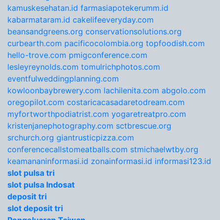
kamuskesehatan.id
farmasiapotekerumm.id
kabarmataram.id
cakelifeeveryday.com
beansandgreens.org
conservationsolutions.org
curbearth.com
pacificocolombia.org
topfoodish.com
hello-trove.com
pmigconference.com
lesleyreynolds.com
tomulrichphotos.com
eventfulweddingplanning.com
kowloonbaybrewery.com
lachilenita.com
abgolo.com
oregopilot.com
costaricacasadaretodream.com
myfortworthpodiatrist.com
yogaretreatpro.com
kristenjanephotography.com
sctbrescue.org
srchurch.org
giantrusticpizza.com
conferencecallstomeatballs.com
stmichaelwtby.org
keamananinformasi.id
zonainformasi.id
informasi123.id
slot pulsa tri
slot pulsa Indosat
deposit tri
slot deposit tri