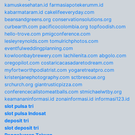
kamuskesehatan.id
farmasiapotekerumm.id
kabarmataram.id
cakelifeeveryday.com
beansandgreens.org
conservationsolutions.org
curbearth.com
pacificocolombia.org
topfoodish.com
hello-trove.com
pmigconference.com
lesleyreynolds.com
tomulrichphotos.com
eventfulweddingplanning.com
kowloonbaybrewery.com
lachilenita.com
abgolo.com
oregopilot.com
costaricacasadaretodream.com
myfortworthpodiatrist.com
yogaretreatpro.com
kristenjanephotography.com
sctbrescue.org
srchurch.org
giantrusticpizza.com
conferencecallstomeatballs.com
stmichaelwtby.org
keamananinformasi.id
zonainformasi.id
informasi123.id
slot pulsa tri
slot pulsa Indosat
deposit tri
slot deposit tri