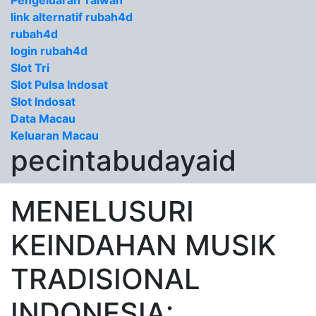
Pengeluaran Taiwan
link alternatif rubah4d
rubah4d
login rubah4d
Slot Tri
Slot Pulsa Indosat
Slot Indosat
Data Macau
Keluaran Macau
pecintabudayaid
MENELUSURI
KEINDAHAN MUSIK
TRADISIONAL
INDONESIA: