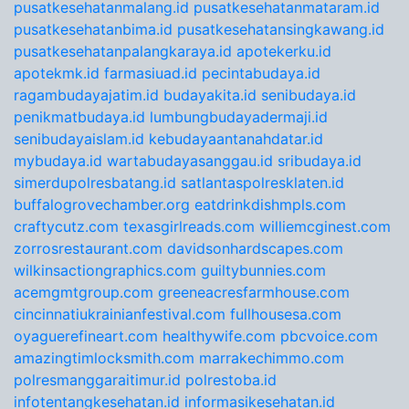
pusatkesehatanmalang.id
pusatkesehatanmataram.id
pusatkesehatanbima.id
pusatkesehatansingkawang.id
pusatkesehatanpalangkaraya.id
apotekerku.id
apotekmk.id
farmasiuad.id
pecintabudaya.id
ragambudayajatim.id
budayakita.id
senibudaya.id
penikmatbudaya.id
lumbungbudayadermaji.id
senibudayaislam.id
kebudayaantanahdatar.id
mybudaya.id
wartabudayasanggau.id
sribudaya.id
simerdupolresbatang.id
satlantaspolresklaten.id
buffalogrovechamber.org
eatdrinkdishmpls.com
craftycutz.com
texasgirlreads.com
williemcginest.com
zorrosrestaurant.com
davidsonhardscapes.com
wilkinsactiongraphics.com
guiltybunnies.com
acemgmtgroup.com
greeneacresfarmhouse.com
cincinnatiukrainianfestival.com
fullhousesa.com
oyaguerefineart.com
healthywife.com
pbcvoice.com
amazingtimlocksmith.com
marrakechimmo.com
polresmanggaraitimur.id
polrestoba.id
infotentangkesehatan.id
informasikesehatan.id