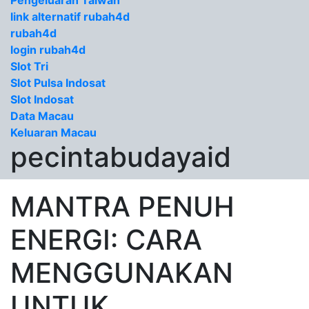
Pengeluaran Taiwan
link alternatif rubah4d
rubah4d
login rubah4d
Slot Tri
Slot Pulsa Indosat
Slot Indosat
Data Macau
Keluaran Macau
pecintabudayaid
MANTRA PENUH
ENERGI: CARA
MENGGUNAKAN
UNTUK