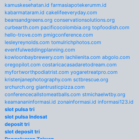
kamuskesehatan.id
farmasiapotekerumm.id
kabarmataram.id
cakelifeeveryday.com
beansandgreens.org
conservationsolutions.org
curbearth.com
pacificocolombia.org
topfoodish.com
hello-trove.com
pmigconference.com
lesleyreynolds.com
tomulrichphotos.com
eventfulweddingplanning.com
kowloonbaybrewery.com
lachilenita.com
abgolo.com
oregopilot.com
costaricacasadaretodream.com
myfortworthpodiatrist.com
yogaretreatpro.com
kristenjanephotography.com
sctbrescue.org
srchurch.org
giantrusticpizza.com
conferencecallstomeatballs.com
stmichaelwtby.org
keamananinformasi.id
zonainformasi.id
informasi123.id
slot pulsa tri
slot pulsa Indosat
deposit tri
slot deposit tri