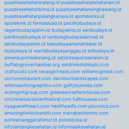
pusatkesehatanmalang.id
pusatkesehatanmataram.id
pusatkesehatanbima.id
pusatkesehatansingkawang.id
pusatkesehatanpalangkaraya.id
apotekerku.id
apotekmk.id
farmasiuad.id
pecintabudaya.id
ragambudayajatim.id
budayakita.id
senibudaya.id
penikmatbudaya.id
lumbungbudayadermaji.id
senibudayaislam.id
kebudayaantanahdatar.id
mybudaya.id
wartabudayasanggau.id
sribudaya.id
simerdupolresbatang.id
satlantaspolresklaten.id
buffalogrovechamber.org
eatdrinkdishmpls.com
craftycutz.com
texasgirlreads.com
williemcginest.com
zorrosrestaurant.com
davidsonhardscapes.com
wilkinsactiongraphics.com
guiltybunnies.com
acemgmtgroup.com
greeneacresfarmhouse.com
cincinnatiukrainianfestival.com
fullhousesa.com
oyaguerefineart.com
healthywife.com
pbcvoice.com
amazingtimlocksmith.com
marrakechimmo.com
polresmanggaraitimur.id
polrestoba.id
infotentangkesehatan.id
informasikesehatan.id