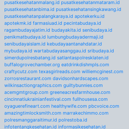
pusatkesehatanmalang.id
pusatkesehatanmataram.id
pusatkesehatanbima.id
pusatkesehatansingkawang.id
pusatkesehatanpalangkaraya.id
apotekerku.id
apotekmk.id
farmasiuad.id
pecintabudaya.id
ragambudayajatim.id
budayakita.id
senibudaya.id
penikmatbudaya.id
lumbungbudayadermaji.id
senibudayaislam.id
kebudayaantanahdatar.id
mybudaya.id
wartabudayasanggau.id
sribudaya.id
simerdupolresbatang.id
satlantaspolresklaten.id
buffalogrovechamber.org
eatdrinkdishmpls.com
craftycutz.com
texasgirlreads.com
williemcginest.com
zorrosrestaurant.com
davidsonhardscapes.com
wilkinsactiongraphics.com
guiltybunnies.com
acemgmtgroup.com
greeneacresfarmhouse.com
cincinnatiukrainianfestival.com
fullhousesa.com
oyaguerefineart.com
healthywife.com
pbcvoice.com
amazingtimlocksmith.com
marrakechimmo.com
polresmanggaraitimur.id
polrestoba.id
infotentangkesehatan.id
informasikesehatan.id