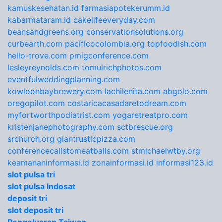
kamuskesehatan.id
farmasiapotekerumm.id
kabarmataram.id
cakelifeeveryday.com
beansandgreens.org
conservationsolutions.org
curbearth.com
pacificocolombia.org
topfoodish.com
hello-trove.com
pmigconference.com
lesleyreynolds.com
tomulrichphotos.com
eventfulweddingplanning.com
kowloonbaybrewery.com
lachilenita.com
abgolo.com
oregopilot.com
costaricacasadaretodream.com
myfortworthpodiatrist.com
yogaretreatpro.com
kristenjanephotography.com
sctbrescue.org
srchurch.org
giantrusticpizza.com
conferencecallstomeatballs.com
stmichaelwtby.org
keamananinformasi.id
zonainformasi.id
informasi123.id
slot pulsa tri
slot pulsa Indosat
deposit tri
slot deposit tri