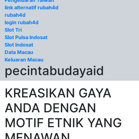
Pengeluaran Taiwan
link alternatif rubah4d
rubah4d
login rubah4d
Slot Tri
Slot Pulsa Indosat
Slot Indosat
Data Macau
Keluaran Macau
pecintabudayaid
KREASIKAN GAYA
ANDA DENGAN
MOTIF ETNIK YANG
MENAWAN