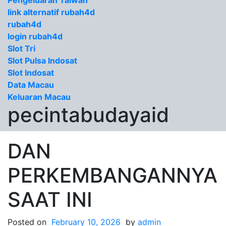
Pengeluaran Taiwan
link alternatif rubah4d
rubah4d
login rubah4d
Slot Tri
Slot Pulsa Indosat
Slot Indosat
Data Macau
Keluaran Macau
pecintabudayaid
DAN
PERKEMBANGANNYA
SAAT INI
Posted on
February 10, 2026
by
admin