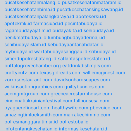
pusatkesehatanmalang.id
pusatkesehatanmataram.id
pusatkesehatanbima.id
pusatkesehatansingkawang.id
pusatkesehatanpalangkaraya.id
apotekerku.id
apotekmk.id
farmasiuad.id
pecintabudaya.id
ragambudayajatim.id
budayakita.id
senibudaya.id
penikmatbudaya.id
lumbungbudayadermaji.id
senibudayaislam.id
kebudayaantanahdatar.id
mybudaya.id
wartabudayasanggau.id
sribudaya.id
simerdupolresbatang.id
satlantaspolresklaten.id
buffalogrovechamber.org
eatdrinkdishmpls.com
craftycutz.com
texasgirlreads.com
williemcginest.com
zorrosrestaurant.com
davidsonhardscapes.com
wilkinsactiongraphics.com
guiltybunnies.com
acemgmtgroup.com
greeneacresfarmhouse.com
cincinnatiukrainianfestival.com
fullhousesa.com
oyaguerefineart.com
healthywife.com
pbcvoice.com
amazingtimlocksmith.com
marrakechimmo.com
polresmanggaraitimur.id
polrestoba.id
infotentangkesehatan.id
informasikesehatan.id