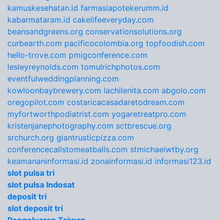
kamuskesehatan.id
farmasiapotekerumm.id
kabarmataram.id
cakelifeeveryday.com
beansandgreens.org
conservationsolutions.org
curbearth.com
pacificocolombia.org
topfoodish.com
hello-trove.com
pmigconference.com
lesleyreynolds.com
tomulrichphotos.com
eventfulweddingplanning.com
kowloonbaybrewery.com
lachilenita.com
abgolo.com
oregopilot.com
costaricacasadaretodream.com
myfortworthpodiatrist.com
yogaretreatpro.com
kristenjanephotography.com
sctbrescue.org
srchurch.org
giantrusticpizza.com
conferencecallstomeatballs.com
stmichaelwtby.org
keamananinformasi.id
zonainformasi.id
informasi123.id
slot pulsa tri
slot pulsa Indosat
deposit tri
slot deposit tri