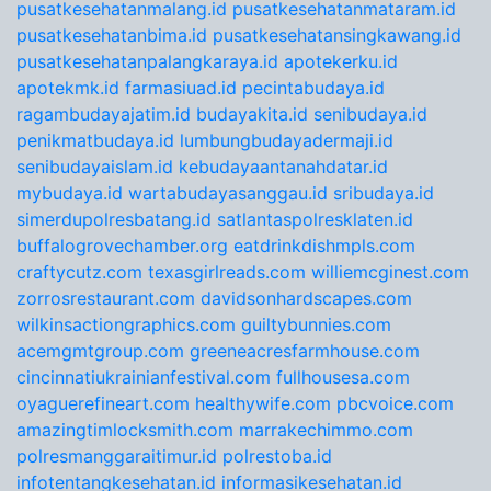
pusatkesehatanmalang.id
pusatkesehatanmataram.id
pusatkesehatanbima.id
pusatkesehatansingkawang.id
pusatkesehatanpalangkaraya.id
apotekerku.id
apotekmk.id
farmasiuad.id
pecintabudaya.id
ragambudayajatim.id
budayakita.id
senibudaya.id
penikmatbudaya.id
lumbungbudayadermaji.id
senibudayaislam.id
kebudayaantanahdatar.id
mybudaya.id
wartabudayasanggau.id
sribudaya.id
simerdupolresbatang.id
satlantaspolresklaten.id
buffalogrovechamber.org
eatdrinkdishmpls.com
craftycutz.com
texasgirlreads.com
williemcginest.com
zorrosrestaurant.com
davidsonhardscapes.com
wilkinsactiongraphics.com
guiltybunnies.com
acemgmtgroup.com
greeneacresfarmhouse.com
cincinnatiukrainianfestival.com
fullhousesa.com
oyaguerefineart.com
healthywife.com
pbcvoice.com
amazingtimlocksmith.com
marrakechimmo.com
polresmanggaraitimur.id
polrestoba.id
infotentangkesehatan.id
informasikesehatan.id