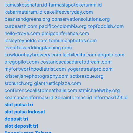
kamuskesehatan.id
farmasiapotekerumm.id
kabarmataram.id
cakelifeeveryday.com
beansandgreens.org
conservationsolutions.org
curbearth.com
pacificocolombia.org
topfoodish.com
hello-trove.com
pmigconference.com
lesleyreynolds.com
tomulrichphotos.com
eventfulweddingplanning.com
kowloonbaybrewery.com
lachilenita.com
abgolo.com
oregopilot.com
costaricacasadaretodream.com
myfortworthpodiatrist.com
yogaretreatpro.com
kristenjanephotography.com
sctbrescue.org
srchurch.org
giantrusticpizza.com
conferencecallstomeatballs.com
stmichaelwtby.org
keamananinformasi.id
zonainformasi.id
informasi123.id
slot pulsa tri
slot pulsa Indosat
deposit tri
slot deposit tri