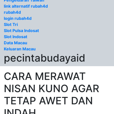
Pengeluaran Taiwan
link alternatif rubah4d
rubah4d
login rubah4d
Slot Tri
Slot Pulsa Indosat
Slot Indosat
Data Macau
Keluaran Macau
pecintabudayaid
CARA MERAWAT
NISAN KUNO AGAR
TETAP AWET DAN
INDAH