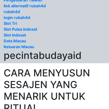
Pengeluaran Taiwan
link alternatif rubah4d
rubah4d
login rubah4d
Slot Tri
Slot Pulsa Indosat
Slot Indosat
Data Macau
Keluaran Macau
pecintabudayaid
CARA MENYUSUN
SESAJEN YANG
MENARIK UNTUK
RITUAL