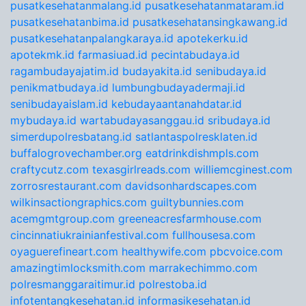
pusatkesehatanmalang.id
pusatkesehatanmataram.id
pusatkesehatanbima.id
pusatkesehatansingkawang.id
pusatkesehatanpalangkaraya.id
apotekerku.id
apotekmk.id
farmasiuad.id
pecintabudaya.id
ragambudayajatim.id
budayakita.id
senibudaya.id
penikmatbudaya.id
lumbungbudayadermaji.id
senibudayaislam.id
kebudayaantanahdatar.id
mybudaya.id
wartabudayasanggau.id
sribudaya.id
simerdupolresbatang.id
satlantaspolresklaten.id
buffalogrovechamber.org
eatdrinkdishmpls.com
craftycutz.com
texasgirlreads.com
williemcginest.com
zorrosrestaurant.com
davidsonhardscapes.com
wilkinsactiongraphics.com
guiltybunnies.com
acemgmtgroup.com
greeneacresfarmhouse.com
cincinnatiukrainianfestival.com
fullhousesa.com
oyaguerefineart.com
healthywife.com
pbcvoice.com
amazingtimlocksmith.com
marrakechimmo.com
polresmanggaraitimur.id
polrestoba.id
infotentangkesehatan.id
informasikesehatan.id