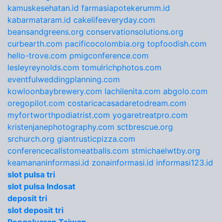
kamuskesehatan.id
farmasiapotekerumm.id
kabarmataram.id
cakelifeeveryday.com
beansandgreens.org
conservationsolutions.org
curbearth.com
pacificocolombia.org
topfoodish.com
hello-trove.com
pmigconference.com
lesleyreynolds.com
tomulrichphotos.com
eventfulweddingplanning.com
kowloonbaybrewery.com
lachilenita.com
abgolo.com
oregopilot.com
costaricacasadaretodream.com
myfortworthpodiatrist.com
yogaretreatpro.com
kristenjanephotography.com
sctbrescue.org
srchurch.org
giantrusticpizza.com
conferencecallstomeatballs.com
stmichaelwtby.org
keamananinformasi.id
zonainformasi.id
informasi123.id
slot pulsa tri
slot pulsa Indosat
deposit tri
slot deposit tri