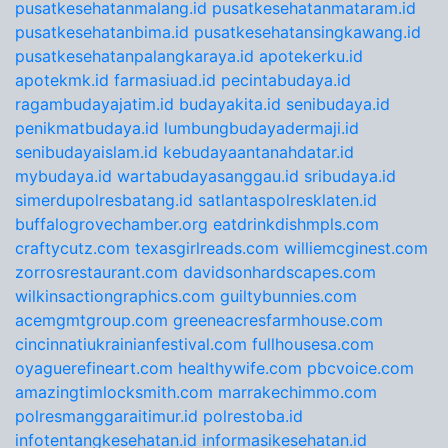
pusatkesehatanmalang.id
pusatkesehatanmataram.id
pusatkesehatanbima.id
pusatkesehatansingkawang.id
pusatkesehatanpalangkaraya.id
apotekerku.id
apotekmk.id
farmasiuad.id
pecintabudaya.id
ragambudayajatim.id
budayakita.id
senibudaya.id
penikmatbudaya.id
lumbungbudayadermaji.id
senibudayaislam.id
kebudayaantanahdatar.id
mybudaya.id
wartabudayasanggau.id
sribudaya.id
simerdupolresbatang.id
satlantaspolresklaten.id
buffalogrovechamber.org
eatdrinkdishmpls.com
craftycutz.com
texasgirlreads.com
williemcginest.com
zorrosrestaurant.com
davidsonhardscapes.com
wilkinsactiongraphics.com
guiltybunnies.com
acemgmtgroup.com
greeneacresfarmhouse.com
cincinnatiukrainianfestival.com
fullhousesa.com
oyaguerefineart.com
healthywife.com
pbcvoice.com
amazingtimlocksmith.com
marrakechimmo.com
polresmanggaraitimur.id
polrestoba.id
infotentangkesehatan.id
informasikesehatan.id