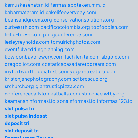
kamuskesehatan.id
farmasiapotekerumm.id
kabarmataram.id
cakelifeeveryday.com
beansandgreens.org
conservationsolutions.org
curbearth.com
pacificocolombia.org
topfoodish.com
hello-trove.com
pmigconference.com
lesleyreynolds.com
tomulrichphotos.com
eventfulweddingplanning.com
kowloonbaybrewery.com
lachilenita.com
abgolo.com
oregopilot.com
costaricacasadaretodream.com
myfortworthpodiatrist.com
yogaretreatpro.com
kristenjanephotography.com
sctbrescue.org
srchurch.org
giantrusticpizza.com
conferencecallstomeatballs.com
stmichaelwtby.org
keamananinformasi.id
zonainformasi.id
informasi123.id
slot pulsa tri
slot pulsa Indosat
deposit tri
slot deposit tri