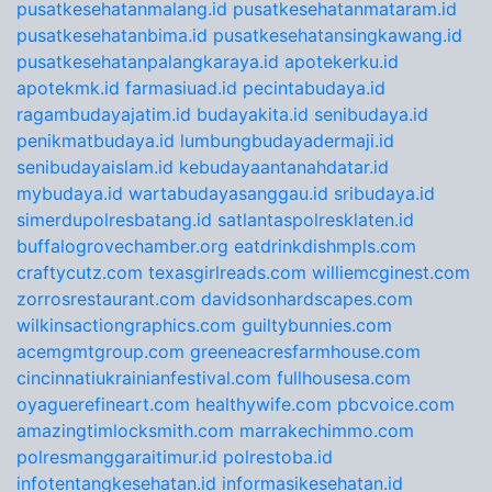
pusatkesehatanmalang.id
pusatkesehatanmataram.id
pusatkesehatanbima.id
pusatkesehatansingkawang.id
pusatkesehatanpalangkaraya.id
apotekerku.id
apotekmk.id
farmasiuad.id
pecintabudaya.id
ragambudayajatim.id
budayakita.id
senibudaya.id
penikmatbudaya.id
lumbungbudayadermaji.id
senibudayaislam.id
kebudayaantanahdatar.id
mybudaya.id
wartabudayasanggau.id
sribudaya.id
simerdupolresbatang.id
satlantaspolresklaten.id
buffalogrovechamber.org
eatdrinkdishmpls.com
craftycutz.com
texasgirlreads.com
williemcginest.com
zorrosrestaurant.com
davidsonhardscapes.com
wilkinsactiongraphics.com
guiltybunnies.com
acemgmtgroup.com
greeneacresfarmhouse.com
cincinnatiukrainianfestival.com
fullhousesa.com
oyaguerefineart.com
healthywife.com
pbcvoice.com
amazingtimlocksmith.com
marrakechimmo.com
polresmanggaraitimur.id
polrestoba.id
infotentangkesehatan.id
informasikesehatan.id