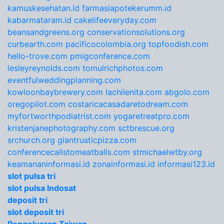
kamuskesehatan.id
farmasiapotekerumm.id
kabarmataram.id
cakelifeeveryday.com
beansandgreens.org
conservationsolutions.org
curbearth.com
pacificocolombia.org
topfoodish.com
hello-trove.com
pmigconference.com
lesleyreynolds.com
tomulrichphotos.com
eventfulweddingplanning.com
kowloonbaybrewery.com
lachilenita.com
abgolo.com
oregopilot.com
costaricacasadaretodream.com
myfortworthpodiatrist.com
yogaretreatpro.com
kristenjanephotography.com
sctbrescue.org
srchurch.org
giantrusticpizza.com
conferencecallstomeatballs.com
stmichaelwtby.org
keamananinformasi.id
zonainformasi.id
informasi123.id
slot pulsa tri
slot pulsa Indosat
deposit tri
slot deposit tri