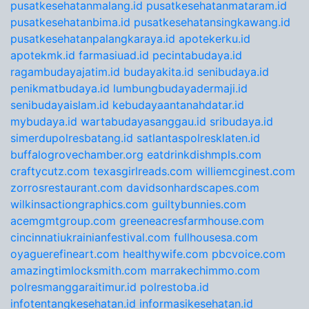
pusatkesehatanmalang.id
pusatkesehatanmataram.id
pusatkesehatanbima.id
pusatkesehatansingkawang.id
pusatkesehatanpalangkaraya.id
apotekerku.id
apotekmk.id
farmasiuad.id
pecintabudaya.id
ragambudayajatim.id
budayakita.id
senibudaya.id
penikmatbudaya.id
lumbungbudayadermaji.id
senibudayaislam.id
kebudayaantanahdatar.id
mybudaya.id
wartabudayasanggau.id
sribudaya.id
simerdupolresbatang.id
satlantaspolresklaten.id
buffalogrovechamber.org
eatdrinkdishmpls.com
craftycutz.com
texasgirlreads.com
williemcginest.com
zorrosrestaurant.com
davidsonhardscapes.com
wilkinsactiongraphics.com
guiltybunnies.com
acemgmtgroup.com
greeneacresfarmhouse.com
cincinnatiukrainianfestival.com
fullhousesa.com
oyaguerefineart.com
healthywife.com
pbcvoice.com
amazingtimlocksmith.com
marrakechimmo.com
polresmanggaraitimur.id
polrestoba.id
infotentangkesehatan.id
informasikesehatan.id