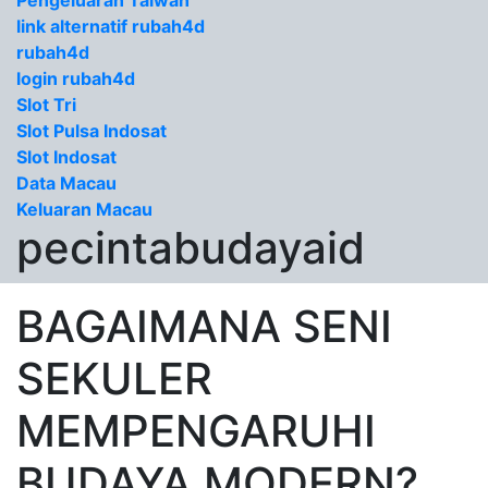
Pengeluaran Taiwan
link alternatif rubah4d
rubah4d
login rubah4d
Slot Tri
Slot Pulsa Indosat
Slot Indosat
Data Macau
Keluaran Macau
pecintabudayaid
BAGAIMANA SENI
SEKULER
MEMPENGARUHI
BUDAYA MODERN?