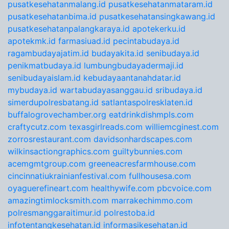
pusatkesehatanmalang.id
pusatkesehatanmataram.id
pusatkesehatanbima.id
pusatkesehatansingkawang.id
pusatkesehatanpalangkaraya.id
apotekerku.id
apotekmk.id
farmasiuad.id
pecintabudaya.id
ragambudayajatim.id
budayakita.id
senibudaya.id
penikmatbudaya.id
lumbungbudayadermaji.id
senibudayaislam.id
kebudayaantanahdatar.id
mybudaya.id
wartabudayasanggau.id
sribudaya.id
simerdupolresbatang.id
satlantaspolresklaten.id
buffalogrovechamber.org
eatdrinkdishmpls.com
craftycutz.com
texasgirlreads.com
williemcginest.com
zorrosrestaurant.com
davidsonhardscapes.com
wilkinsactiongraphics.com
guiltybunnies.com
acemgmtgroup.com
greeneacresfarmhouse.com
cincinnatiukrainianfestival.com
fullhousesa.com
oyaguerefineart.com
healthywife.com
pbcvoice.com
amazingtimlocksmith.com
marrakechimmo.com
polresmanggaraitimur.id
polrestoba.id
infotentangkesehatan.id
informasikesehatan.id