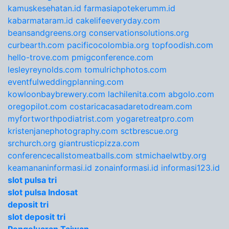
kamuskesehatan.id
farmasiapotekerumm.id
kabarmataram.id
cakelifeeveryday.com
beansandgreens.org
conservationsolutions.org
curbearth.com
pacificocolombia.org
topfoodish.com
hello-trove.com
pmigconference.com
lesleyreynolds.com
tomulrichphotos.com
eventfulweddingplanning.com
kowloonbaybrewery.com
lachilenita.com
abgolo.com
oregopilot.com
costaricacasadaretodream.com
myfortworthpodiatrist.com
yogaretreatpro.com
kristenjanephotography.com
sctbrescue.org
srchurch.org
giantrusticpizza.com
conferencecallstomeatballs.com
stmichaelwtby.org
keamananinformasi.id
zonainformasi.id
informasi123.id
slot pulsa tri
slot pulsa Indosat
deposit tri
slot deposit tri