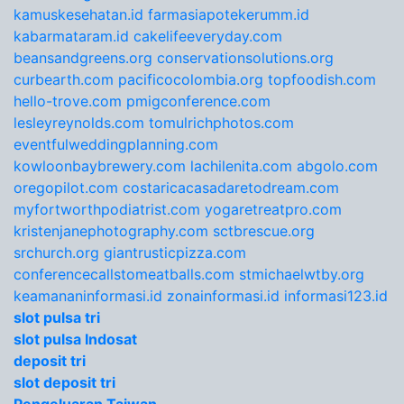
kamuskesehatan.id
farmasiapotekerumm.id
kabarmataram.id
cakelifeeveryday.com
beansandgreens.org
conservationsolutions.org
curbearth.com
pacificocolombia.org
topfoodish.com
hello-trove.com
pmigconference.com
lesleyreynolds.com
tomulrichphotos.com
eventfulweddingplanning.com
kowloonbaybrewery.com
lachilenita.com
abgolo.com
oregopilot.com
costaricacasadaretodream.com
myfortworthpodiatrist.com
yogaretreatpro.com
kristenjanephotography.com
sctbrescue.org
srchurch.org
giantrusticpizza.com
conferencecallstomeatballs.com
stmichaelwtby.org
keamananinformasi.id
zonainformasi.id
informasi123.id
slot pulsa tri
slot pulsa Indosat
deposit tri
slot deposit tri