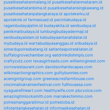
pusatkesehatanmalang.id
pusatkesehatanmataram.id
pusatkesehatanbima.id
pusatkesehatansingkawang.id
pusatkesehatanpalangkaraya.id
apotekerku.id
apotekmk.id
farmasiuad.id
pecintabudaya.id
ragambudayajatim.id
budayakita.id
senibudaya.id
penikmatbudaya.id
lumbungbudayadermaji.id
senibudayaislam.id
kebudayaantanahdatar.id
mybudaya.id
wartabudayasanggau.id
sribudaya.id
simerdupolresbatang.id
satlantaspolresklaten.id
buffalogrovechamber.org
eatdrinkdishmpls.com
craftycutz.com
texasgirlreads.com
williemcginest.com
zorrosrestaurant.com
davidsonhardscapes.com
wilkinsactiongraphics.com
guiltybunnies.com
acemgmtgroup.com
greeneacresfarmhouse.com
cincinnatiukrainianfestival.com
fullhousesa.com
oyaguerefineart.com
healthywife.com
pbcvoice.com
amazingtimlocksmith.com
marrakechimmo.com
polresmanggaraitimur.id
polrestoba.id
infotentangkesehatan.id
informasikesehatan.id