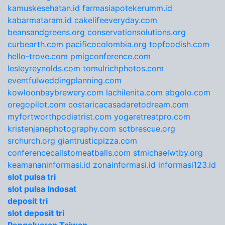
kamuskesehatan.id
farmasiapotekerumm.id
kabarmataram.id
cakelifeeveryday.com
beansandgreens.org
conservationsolutions.org
curbearth.com
pacificocolombia.org
topfoodish.com
hello-trove.com
pmigconference.com
lesleyreynolds.com
tomulrichphotos.com
eventfulweddingplanning.com
kowloonbaybrewery.com
lachilenita.com
abgolo.com
oregopilot.com
costaricacasadaretodream.com
myfortworthpodiatrist.com
yogaretreatpro.com
kristenjanephotography.com
sctbrescue.org
srchurch.org
giantrusticpizza.com
conferencecallstomeatballs.com
stmichaelwtby.org
keamananinformasi.id
zonainformasi.id
informasi123.id
slot pulsa tri
slot pulsa Indosat
deposit tri
slot deposit tri