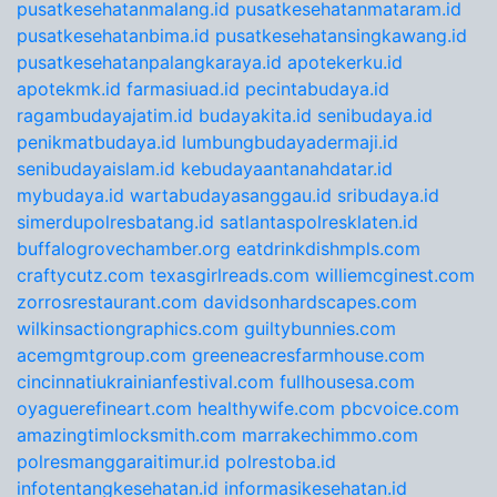
pusatkesehatanmalang.id
pusatkesehatanmataram.id
pusatkesehatanbima.id
pusatkesehatansingkawang.id
pusatkesehatanpalangkaraya.id
apotekerku.id
apotekmk.id
farmasiuad.id
pecintabudaya.id
ragambudayajatim.id
budayakita.id
senibudaya.id
penikmatbudaya.id
lumbungbudayadermaji.id
senibudayaislam.id
kebudayaantanahdatar.id
mybudaya.id
wartabudayasanggau.id
sribudaya.id
simerdupolresbatang.id
satlantaspolresklaten.id
buffalogrovechamber.org
eatdrinkdishmpls.com
craftycutz.com
texasgirlreads.com
williemcginest.com
zorrosrestaurant.com
davidsonhardscapes.com
wilkinsactiongraphics.com
guiltybunnies.com
acemgmtgroup.com
greeneacresfarmhouse.com
cincinnatiukrainianfestival.com
fullhousesa.com
oyaguerefineart.com
healthywife.com
pbcvoice.com
amazingtimlocksmith.com
marrakechimmo.com
polresmanggaraitimur.id
polrestoba.id
infotentangkesehatan.id
informasikesehatan.id