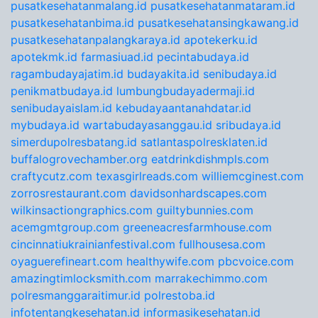
pusatkesehatanmalang.id
pusatkesehatanmataram.id
pusatkesehatanbima.id
pusatkesehatansingkawang.id
pusatkesehatanpalangkaraya.id
apotekerku.id
apotekmk.id
farmasiuad.id
pecintabudaya.id
ragambudayajatim.id
budayakita.id
senibudaya.id
penikmatbudaya.id
lumbungbudayadermaji.id
senibudayaislam.id
kebudayaantanahdatar.id
mybudaya.id
wartabudayasanggau.id
sribudaya.id
simerdupolresbatang.id
satlantaspolresklaten.id
buffalogrovechamber.org
eatdrinkdishmpls.com
craftycutz.com
texasgirlreads.com
williemcginest.com
zorrosrestaurant.com
davidsonhardscapes.com
wilkinsactiongraphics.com
guiltybunnies.com
acemgmtgroup.com
greeneacresfarmhouse.com
cincinnatiukrainianfestival.com
fullhousesa.com
oyaguerefineart.com
healthywife.com
pbcvoice.com
amazingtimlocksmith.com
marrakechimmo.com
polresmanggaraitimur.id
polrestoba.id
infotentangkesehatan.id
informasikesehatan.id