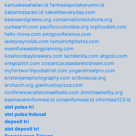
kamuskesehatan.id
farmasiapotekerumm.id
kabarmataram.id
cakelifeeveryday.com
beansandgreens.org
conservationsolutions.org
curbearth.com
pacificocolombia.org
topfoodish.com
hello-trove.com
pmigconference.com
lesleyreynolds.com
tomulrichphotos.com
eventfulweddingplanning.com
kowloonbaybrewery.com
lachilenita.com
abgolo.com
oregopilot.com
costaricacasadaretodream.com
myfortworthpodiatrist.com
yogaretreatpro.com
kristenjanephotography.com
sctbrescue.org
srchurch.org
giantrusticpizza.com
conferencecallstomeatballs.com
stmichaelwtby.org
keamananinformasi.id
zonainformasi.id
informasi123.id
slot pulsa tri
slot pulsa Indosat
deposit tri
slot deposit tri