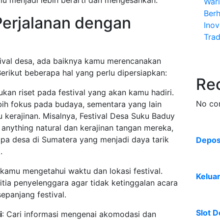
u menjadi lebih berarti dan mengesankan.
War
Ber
Perjalanan dengan
Inov
Trad
ival desa, ada baiknya kamu merencanakan
rikut beberapa hal yang perlu dipersiapkan:
Re
ukan riset pada festival yang akan kamu hadiri.
No co
bih fokus pada budaya, sementara yang lain
u kerajinan. Misalnya, Festival Desa Suku Baduy
anything natural dan kerajinan tangan mereka,
rapa desa di Sumatera yang menjadi daya tarik
Deposi
.
 kamu mengetahui waktu dan lokasi festival.
Kelua
itia penyelenggara agar tidak ketinggalan acara
epanjang festival.
Slot D
i
: Cari informasi mengenai akomodasi dan