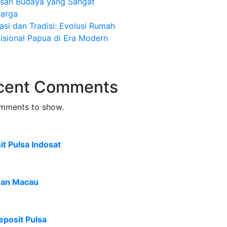
isan Budaya yang Sangat
harga
asi dan Tradisi: Evolusi Rumah
isional Papua di Era Modern
cent Comments
mments to show.
t Pulsa Indosat
ran Macau
eposit Pulsa