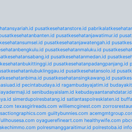
hatansyariah.id
pusatkesehatanstore.id
pabrikalatkesehatan
pusatkesehatanbanten.id
pusatkesehatanjawatimur.id
pusat
kesehatansumsel.id
pusatkesehatanjawatengah.id
pusatkes
sehatanbengkulu.id
pusatkesehatanmaluku.id
pusatkesehat
satkesehatansabang.id
pusatkesehatanmedan.id
pusatkeseh
kesehatanbukittinggi.id
pusatkesehatanpadangpanjang.id
usatkesehatanlubuklinggau.id
pusatkesehatansolo.id
pusatk
atkesehatanbima.id
pusatkesehatansingkawang.id
pusatkes
asiuad.id
pecintabudaya.id
ragambudayajatim.id
budayakit
ayadermaji.id
senibudayaislam.id
kebudayaantanahdatar.id
ya.id
simerdupolresbatang.id
satlantaspolresklaten.id
buff
tz.com
texasgirlreads.com
williemcginest.com
zorrosrestau
nsactiongraphics.com
guiltybunnies.com
acemgmtgroup.co
fullhousesa.com
oyaguerefineart.com
healthywife.com
pbc
akechimmo.com
polresmanggaraitimur.id
polrestoba.id
inf