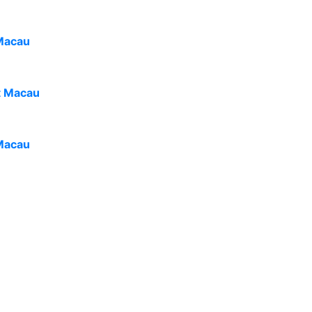
Macau
t Macau
Macau