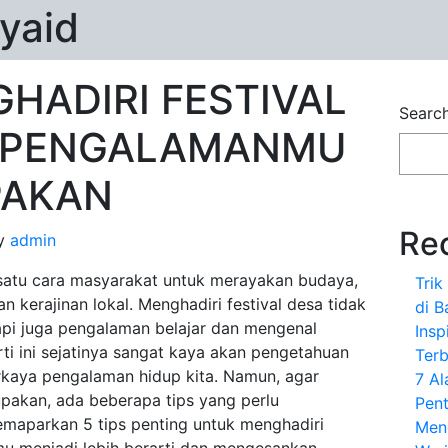
yaid
GHADIRI FESTIVAL
Searc
 PENGALAMANMU
PAKAN
Re
y
admin
 satu cara masyarakat untuk merayakan budaya,
Tri
dan kerajinan lokal. Menghadiri festival desa tidak
di B
api juga pengalaman belajar dan mengenal
Insp
i ini sejatinya sangat kaya akan pengetahuan
Terb
rkaya pengalaman hidup kita. Namun, agar
7 A
upakan, ada beberapa tips yang perlu
Pent
memaparkan 5 tips penting untuk menghadiri
Men