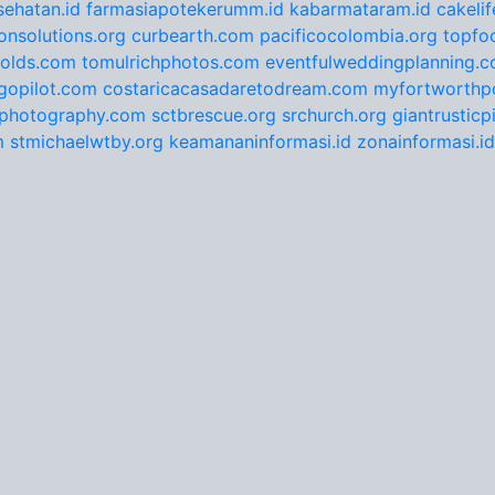
ehatan.id
farmasiapotekerumm.id
kabarmataram.id
cakeli
onsolutions.org
curbearth.com
pacificocolombia.org
topfo
nolds.com
tomulrichphotos.com
eventfulweddingplanning.
gopilot.com
costaricacasadaretodream.com
myfortworthpo
ephotography.com
sctbrescue.org
srchurch.org
giantrustic
m
stmichaelwtby.org
keamananinformasi.id
zonainformasi.id