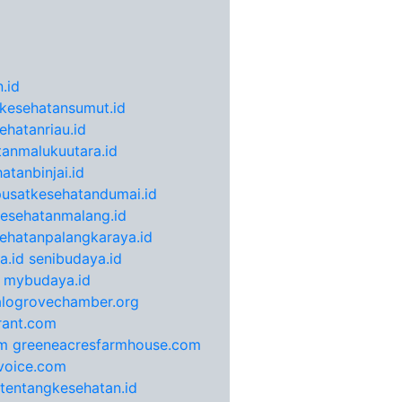
.id
kesehatansumut.id
ehatanriau.id
anmalukuutara.id
atanbinjai.id
pusatkesehatandumai.id
esehatanmalang.id
ehatanpalangkaraya.id
a.id
senibudaya.id
mybudaya.id
alogrovechamber.org
rant.com
m
greeneacresfarmhouse.com
voice.com
otentangkesehatan.id