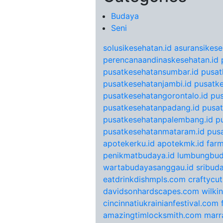
Budaya
Seni
solusikesehatan.id
asuransikese
perencanaandinaskesehatan.id
pusatkesehatansumbar.id
pusat
pusatkesehatanjambi.id
pusatke
pusatkesehatangorontalo.id
pu
pusatkesehatanpadang.id
pusat
pusatkesehatanpalembang.id
p
pusatkesehatanmataram.id
pus
apotekerku.id
apotekmk.id
farm
penikmatbudaya.id
lumbungbud
wartabudayasanggau.id
sribuda
eatdrinkdishmpls.com
craftycu
davidsonhardscapes.com
wilki
cincinnatiukrainianfestival.com
amazingtimlocksmith.com
marr