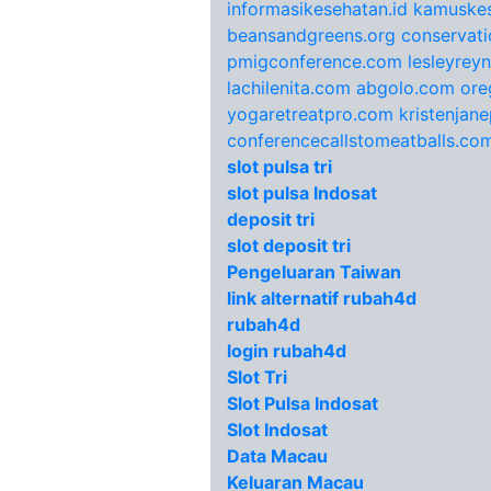
informasikesehatan.id
kamuskes
beansandgreens.org
conservati
pmigconference.com
lesleyrey
lachilenita.com
abgolo.com
ore
yogaretreatpro.com
kristenjan
conferencecallstomeatballs.co
slot pulsa tri
slot pulsa Indosat
deposit tri
slot deposit tri
Pengeluaran Taiwan
link alternatif rubah4d
rubah4d
login rubah4d
Slot Tri
Slot Pulsa Indosat
Slot Indosat
Data Macau
Keluaran Macau