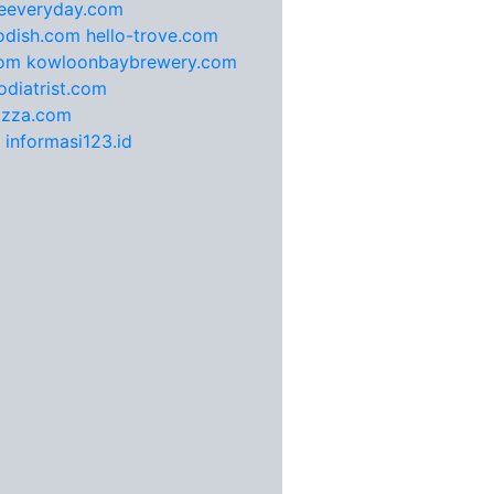
feeveryday.com
odish.com
hello-trove.com
com
kowloonbaybrewery.com
diatrist.com
pizza.com
informasi123.id